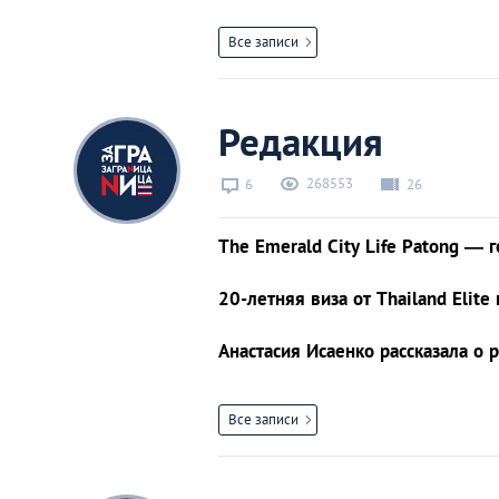
Все записи
Редакция
268553
6
26
The Emerald City Life Patong — 
20-летняя виза от Thailand Elite
Анастасия Исаенко рассказала о
Все записи