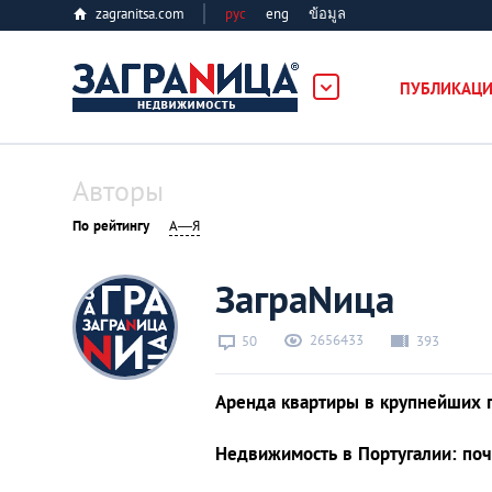
zagranitsa.com
рус
eng
ข้อมูล
ость
ПУБЛИКАЦ
Loading...
Авторы
По рейтингу
А—Я
ЗаграNица
Все города
2656433
50
393
Алматы
Аренда квартиры в крупнейших 
Астана
Недвижимость в Португалии: поч