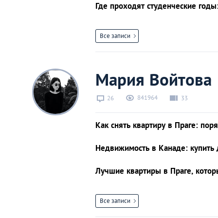
Афины
Где проходят студенческие годы
Киев
Все записи
Лондон
Мария Войтова
Лос-Анджелес
841964
26
33
Москва
Как снять квартиру в Праге: по
Париж
Недвижимость в Канаде: купить 
Паттайя
Лучшие квартиры в Праге, котор
Пхукет
Все записи