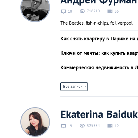
718210
18
35
The Beatles, fish-n-chips, fc liverpool
Как снять квартиру в Париже на
Ключи от мечты: как купить ква
Коммерческая недвижимость в Ло
Все записи
Ekaterina Baidu
525354
19
12