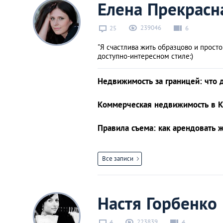
Елена Прекрасн
239046
25
6
"Я счастлива жить образцово и просто:
доступно-интересном стиле:)
Недвижимость за границей: что 
Коммерческая недвижимость в Ки
Правила съема: как арендовать 
Все записи
Настя Горбенко
223839
4
4