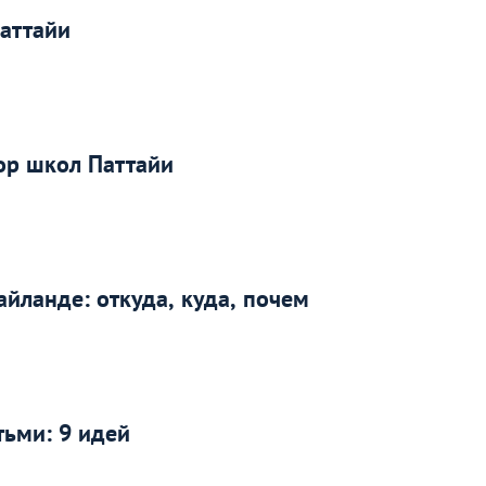
Паттайи
ор школ Паттайи
айланде: откуда, куда, почем
тьми: 9 идей