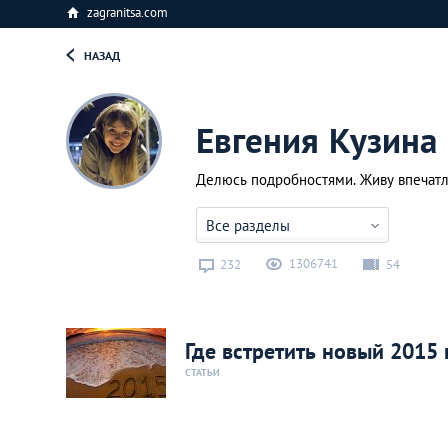
zagranitsa.com
НАЗАД
Евгения Кузина
Делюсь подробностями. Живу впечат
Все разделы
1306741
232
54
Где встретить новый 2015 
СТАТЬИ