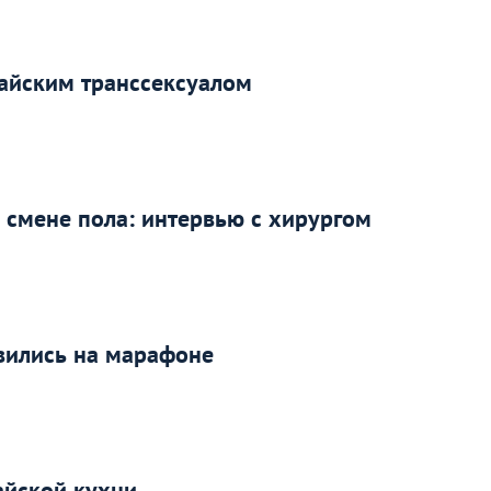
айским транссексуалом
 смене пола: интервью с хирургом
вились на марафоне
айской кухни