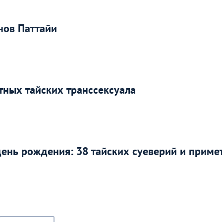
нов Паттайи
стных тайских транссексуала
день рождения: 38 тайских суеверий и приме