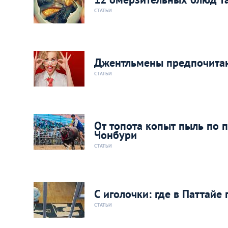
СТАТЬИ
Джентльмены предпочитают
СТАТЬИ
От топота копыт пыль по п
Чонбури
СТАТЬИ
С иголочки: где в Паттай
СТАТЬИ