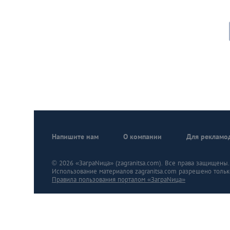
Напишите нам
О компании
Для рекламо
© 2026 «ЗаграNица» (zagranitsa.com). Все права защищены. A
Использование материалов zagranitsa.com разрешено тольк
Правила пользования порталом «ЗаграNица»