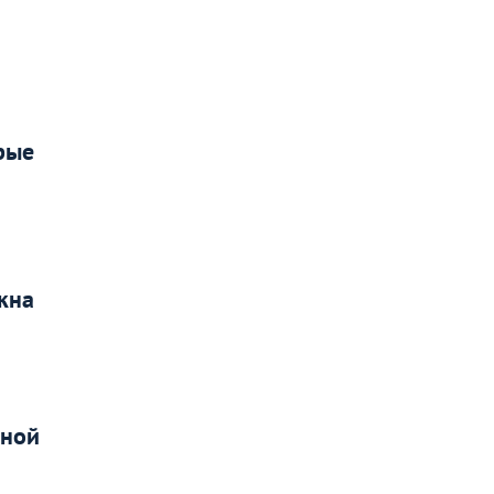
рые
кна
нной