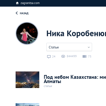
zagranitsa.com
НАЗАД
Ника Коробеню
Статьи
844499
24
73
Под небом Казахстана: ми
Алматы
СТАТЬИ