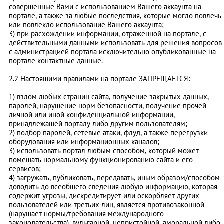
совершенные Вами с использованием Вашего аккаунта на
портале, а также за любые последствия, которые могло повлечь
или повлекло использование Вашего аккаунта;
3) при расхождении информации, отраженной на портале, с
действительными данными использовать для решения вопросов
с администрацией портала исключительно опубликованные на
портале контактные данные.
2.2 Настоящими правилами на портале ЗАПРЕЩАЕТСЯ:
1) взлом любых страниц сайта, получение закрытых данных,
паролей, нарушение норм безопасности, получение прочей
личной или иной конфиденциальной информации,
принадлежащей порталу либо другим пользователям;
2) подбор паролей, сетевые атаки, флуд, а также перегрузки
оборудования или информационных каналов;
3) использовать портал любым способом, который может
помешать нормальному функционированию сайта и его
сервисов;
4) загружать, публиковать, передавать, иным образом/способом
доводить до всеобщего сведения любую информацию, которая
содержит угрозы, дискредитирует или оскорбляет других
пользователей или третьих лиц, является противозаконной
(нарушает нормы/требования международного
законодательства), вульгарной, непристойной, аморальной либо