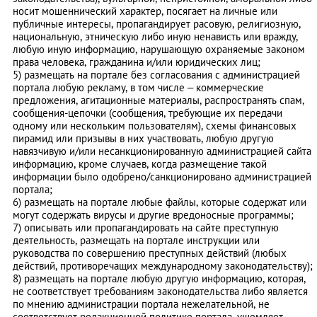
носит мошеннический характер, посягает на личные или
публичные интересы, пропагандирует расовую, религиозную,
национальную, этническую либо иную ненависть или вражду,
любую иную информацию, нарушающую охраняемые законом
права человека, гражданина и/или юридических лиц;
5) размещать на портале без согласования с администрацией
портала любую рекламу, в том числе – коммерческие
предложения, агитационные материалы, распространять спам,
сообщения-цепочки (сообщения, требующие их передачи
одному или нескольким пользователям), схемы финансовых
пирамид или призывы в них участвовать, любую другую
навязчивую и/или несанкционированную администрацией сайта
информацию, кроме случаев, когда размещение такой
информации было одобрено/санкционировано администрацией
портала;
6) размещать на портале любые файлы, которые содержат или
могут содержать вирусы и другие вредоносные программы;
7) описывать или пропагандировать на сайте преступную
деятельность, размещать на портале инструкции или
руководства по совершению преступных действий (любых
действий, противоречащих международному законодательству);
8) размещать на портале любую другую информацию, которая,
не соответствует требованиям законодательства либо является
по мнению администрации портала нежелательной, не
соответствует редакционной политике портала, ущемляет