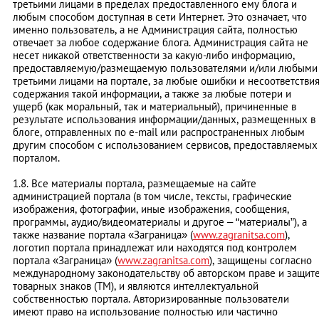
третьими лицами в пределах предоставленного ему блога и
любым способом доступная в сети Интернет. Это означает, что
именно пользователь, а не Администрация сайта, полностью
отвечает за любое содержание блога. Администрация сайта не
несет никакой ответственности за какую-либо информацию,
предоставляемую/размещаемую пользователями и/или любыми
третьими лицами на портале, за любые ошибки и несоответстви
содержания такой информации, а также за любые потери и
ущерб (как моральный, так и материальный), причиненные в
результате использования информации/данных, размещенных в
блоге, отправленных по e-mail или распространенных любым
другим способом с использованием сервисов, предоставляемых
порталом.
1.8. Все материалы портала, размещаемые на сайте
администрацией портала (в том числе, тексты, графические
изображения, фотографии, иные изображения, сообщения,
программы, аудио/видеоматериалы и другое – “материалы”), а
также название портала «Заграница» (
www.zagranitsa.com
),
логотип портала принадлежат или находятся под контролем
портала «Заграница» (
www.zagranitsa.com
), защищены согласно
международному законодательству об авторском праве и защит
товарных знаков (ТМ), и являются интеллектуальной
собственностью портала. Авторизированные пользователи
имеют право на использование полностью или частично