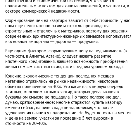
политической и экономической системами, что является
положительным аспектом для капиталовложений, в частности, в
секторе коммерческой недвижимости.
Формирование цен на квартиры зависит от себестоимости: у нас
пока еще недостаточно развита отрасль производства
строительных и отделочных материалов, поэтому для решения
современных архитектурно-инженерных замыслов используетс
в основном импортная — дорогая — продукция.
Еще одним фактором, формирующим цену на недвижимость (в
частности, в Алматы, Астане), следует назвать развитие
ипотечного кредитования, давшего возможность приобретения
жилья семьям как с высоким, так и средним уровнем дохода.
Конечно, экономические тенденции последних месяцев
негативно отразились на рынке недвижимости: некоторые
объекты подешевели на 30%. Это касается в первую очередь
элитных, многокомнатных квартир, которых девальвация в
буквальном смысле не пощадила. Но такое положение дел,
думаю, кратковременное: многие стараются купить квартиру
именно сейчас, на пике спада цены, понимая, что после
удешевления начнется подорожание. Не будет «стоять на месте
и цена на землю: участки за последние 5 лет выросли в
стоимости на 20-40%.