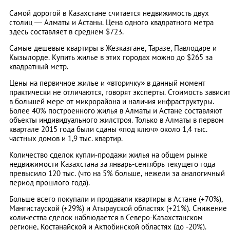
Самой дорогой в Казахстане считается недвижимость двух
столиц — Алматы и Астаны. Цена одного квадратного метра
здесь составляет в среднем $723.
Самые дешевые квартиры в Жезказгане, Таразе, Павлодаре и
Кызылорде. Купить жилье в этих городах можно до $265 за
квадратный метр.
Цены на первичное жилье и «вторичку» в данный момент
практически не отличаются, говорят эксперты. Стоимость зависи
в большей мере от микрорайона и наличия инфраструктуры.
Более 40% построенного жилья в Алматы и Астане составляют
объекты индивидуального жилстроя. Только в Алматы в первом
квартале 2015 года были сданы «под ключ» около 1,4 тыс.
частных домов и 1,9 тыс. квартир.
Количество сделок купли-продажи жилья на общем рынке
недвижимости Казахстана за январь-сентябрь текущего года
превысило 120 тыс. (что на 5% больше, нежели за аналогичный
период прошлого года).
Больше всего покупали и продавали квартиры в Астане (+70%),
Мангистауской (+29%) и Атырауской областях (+21%). Снижение
количества сделок наблюдается в Северо-Казахстанском
регионе, Костанайской и Актюбинской областях (до -20%).