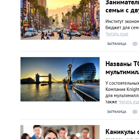
Занимател
семьи с д
Институт эконо
бюджет для сем
Читать еще
ЗАГРАNИЦА
Названы Т
мультимил
У состоятельных
Компания Knight
для мультимилл
также
Читать е
ЗАГРАNИЦА
Каникулы 