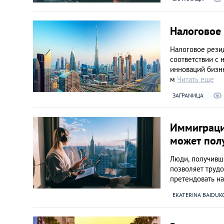
Налоговое
Налоговое рези
соответствии с 
инноваций бизне
м
Читать еще
ЗАГРАNИЦА
Иммиграция
может пол
Люди, получивш
позволяет трудо
претендовать н
EKATERINA BAIDUK