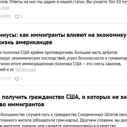
тов. Ответы на них мы дадим в нашей статье. Вы узнаете Топ-10 л
ь еще
80898
3
инусы: как иммигранты влияют на экономику
жизнь американцев
 политика США крайне противоречива. Большая часть дебатов
округ экономических последствий, угроз безопасности и гуманита
ечном итоге иммиграционная политика США – это смесь законов,
ий и ис
Читать еще
17773
1
 получить гражданство США, о которых не зн
во иммигрантов
большинстве случаев путь к гражданству Соединенных Штатов про
стоянного жителя (обладателя грин-карты). Другими словами, вы д
м жителем, прежде чем сможете натурализоваться в качестве