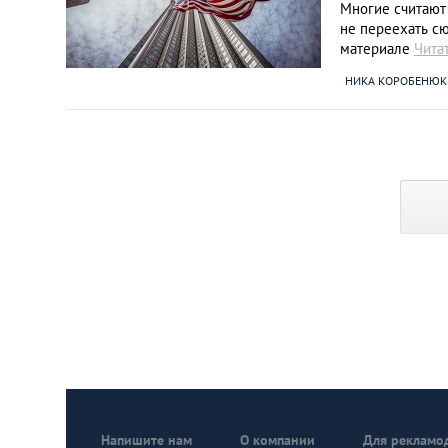
Многие считают
не переехать сю
материале
Чита
НИКА КОРОБЕНЮК
Напишите нам
О компании
Для рекламо