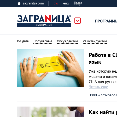
zagranitsa.com
рус
eng
ข้อมูล
ПРОГРАММ
Loading...
По дате
Популярные
Обсуждаемые
Рекомендуемые
Работа в С
язык
Уже которую нед
модели и визажи
Все страны
США для русских
Читать еще
Болгария
ИРИНА БЕЗКОРОВ
Великобритания
Как найти 