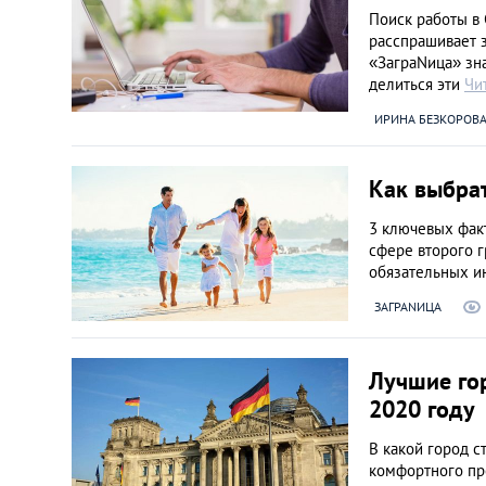
Венгрия
Поиск работы в 
расспрашивает з
«ЗаграNица» зна
Германия
делиться эти
Чи
ИРИНА БЕЗКОРОВ
Греция
Как выбрат
Испания
3 ключевых фак
сфере второго 
Казахстан
обязательных и
ЗАГРАNИЦА
Канада
Кипр
Лучшие го
2020 году
Латвия
В какой город с
комфортного пр