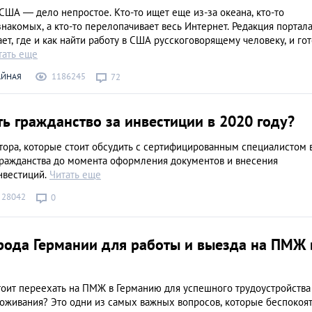
иностранцев
США — дело непростое. Кто-то ищет еще из-за океана, кто-то
АНАЛИТИЧЕСКИЕ СТАТЬИ
накомых, а кто-то перелопачивает весь Интернет. Редакция портал
ет, где и как найти работу в США русскоговорящему человеку, и го
тать еще
1186245
АЙНАЯ
72
ь гражданство за инвестиции в 2020 году?
тора, которые стоит обсудить с сертифицированным специалистом 
гражданства до момента оформления документов и внесения
нвестиций.
Читать еще
28042
0
рода Германии для работы и выезда на ПМЖ 
тоит переехать на ПМЖ в Германию для успешного трудоустройства
оживания? Это одни из самых важных вопросов, которые беспокоя