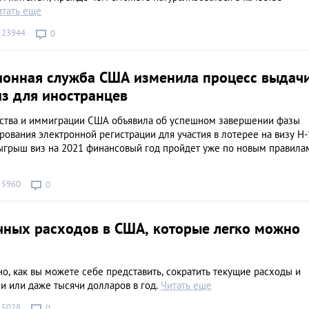
итать еще
23944
0
онная служба США изменила процесс выдач
из для иностранцев
ства и иммиграции США объявила об успешном завершении фазы
рования электронной регистрации для участия в лотерее на визу H
грыш виз на 2021 финансовый год пройдет уже по новым правила
5960
0
чных расходов в США, которые легко можно
но, как вы можете себе представить, сократить текущие расходы и
и или даже тысячи долларов в год.
Читать еще
5028
0