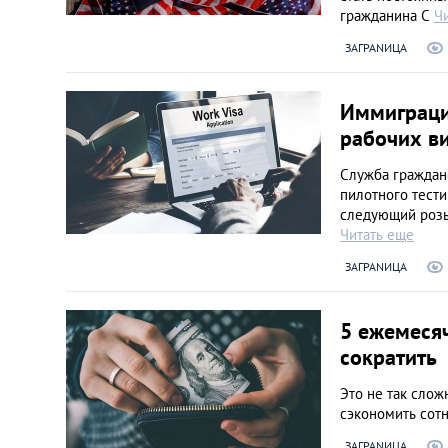
гражданина С
Ч
Украина
ЗАГРАNИЦА
Франция
Иммиграци
рабочих в
Черногория
Служба граждан
пилотного тести
Эстония
следующий розы
Читать еще
ЗАГРАNИЦА
Другие
5 ежемеся
сократить
Это не так слож
сэкономить сотн
ЗАГРАNИЦА