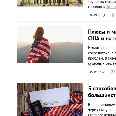
Литва
трудовых мигран
городов в
Читат
Мальта
ЗАГРАNИЦА
Польша
Плюсы и м
США и на 
Португалия
Иммиграционная
сосредоточена в
Россия
проблем. В кон
судебных решен
ЗАГРАNИЦА
Словакия
Словения
5 способов
большинст
США
В подавляющем 
через статус по
Таиланд
стать постоянны