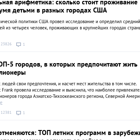
ьная арифметика: сколько стоит проживание
вумя детьми в разных городах США
мической политики США провел исследование и определил средни
ей из четырех человек, проживающих в крупнейших городах стран
23826
1
ОП-5 городов, в которых предпочитают жить
лионеры
 людей свои предпочтения, и насчет мест жительства в том числе.
 Frank провела исследование и выяснила, что наиболее привлекат
ионеров города Азиатско-Тихоокеанского региона, Северной Америк
ще
12381
1
отменяются: ТОП летних программ в зарубе