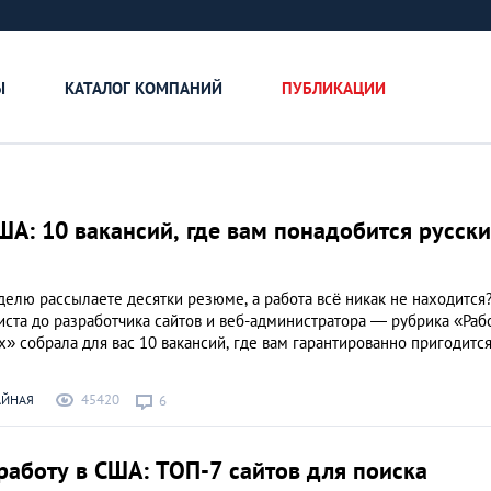
Ы
КАТАЛОГ КОМПАНИЙ
ПУБЛИКАЦИИ
ША: 10 вакансий, где вам понадобится русск
елю рассылаете десятки резюме, а работа всё никак не находится
ста до разработчика сайтов и веб-администратора — рубрика «Рабо
» собрала для вас 10 вакансий, где вам гарантированно пригодится
45420
АЙНАЯ
6
Как открыть бизне
работу в США: ТОП-7 сайтов для поиска
Словакии: процед