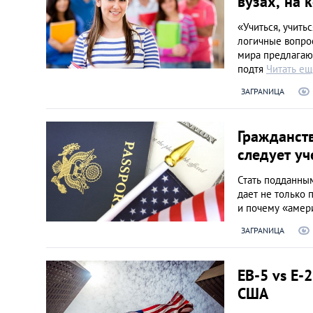
вузах, на 
«Учиться, учить
логичные вопрос
мира предлагаю
подтя
Читать ещ
ЗАГРАNИЦА
Гражданств
следует уч
Стать подданны
дает не только 
и почему «амер
ЗАГРАNИЦА
EB-5 vs E-
США