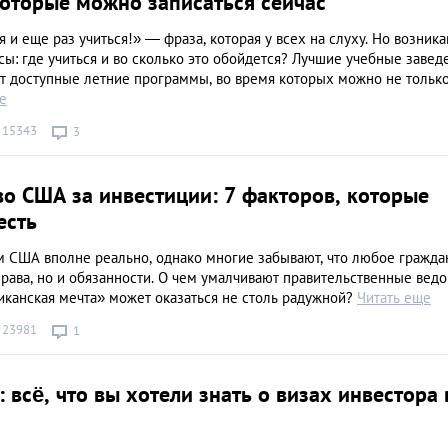
которые можно записаться сейчас
ся и еще раз учиться!» ― фраза, которая у всех на слуху. Но возник
ы: где учиться и во сколько это обойдется? Лучшие учебные завед
т доступные летние программы, во время которых можно не тольк
е
15343
3
о США за инвестиции: 7 факторов, которые
есть
м США вполне реально, однако многие забывают, что любое гражда
права, но и обязанности. О чем умалчивают правительственные вед
иканская мечта» может оказаться не столь радужной?
Читать еще
23981
1
2: всё, что вы хотели знать о визах инвестора 