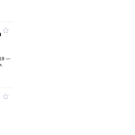
и
-1B —
м.