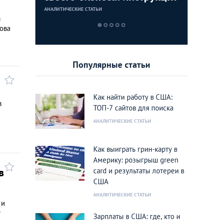
для граждан СНГ
столице
кленово
АНАЛИТИЧЕСКИЕ СТАТЬИ
АНАЛИТИЧЕСКИЕ 
АНАЛИТИЧЕСКИЕ 
АНАЛИТИЧЕСКИЕ 
а
това
Популярные статьи
Как найти работу в США:
в
ТОП-7 сайтов для поиска
АНАЛИТИЧЕСКИЕ СТАТЬИ
Как выиграть грин-карту в
Америку: розыгрыш green
в
card и результаты лотереи в
США
АНАЛИТИЧЕСКИЕ СТАТЬИ
 и
т
Зарплаты в США: где, кто и