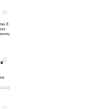
ва. В
поху
 всему
ях
Она
ть еще