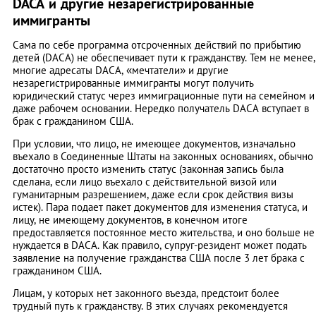
DACA и другие незарегистрированные
иммигранты
Сама по себе программа отсроченных действий по прибытию
детей (DACA) не обеспечивает пути к гражданству. Тем не менее,
многие адресаты DACA, «мечтатели» и другие
незарегистрированные иммигранты могут получить
юридический статус через иммиграционные пути на семейном и
даже рабочем основании. Нередко получатель DACA вступает в
брак с гражданином США.
При условии, что лицо, не имеющее документов, изначально
въехало в Соединенные Штаты на законных основаниях, обычно
достаточно просто изменить статус (законная запись была
сделана, если лицо въехало с действительной визой или
гуманитарным разрешением, даже если срок действия визы
истек). Пара подает пакет документов для изменения статуса, и
лицу, не имеющему документов, в конечном итоге
предоставляется постоянное место жительства, и оно больше не
нуждается в DACA. Как правило, супруг-резидент может подать
заявление на получение гражданства США после 3 лет брака с
гражданином США.
Лицам, у которых нет законного въезда, предстоит более
трудный путь к гражданству. В этих случаях рекомендуется