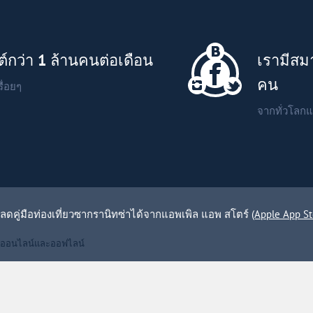
ต์กว่า
1
ล้านคนต่อเดือน
เรามีสม
คน
ื่อยๆ
จากทั่วโลกแ
ดคู่มือท่องเที่ยวซากรานิทซ่าได้จากแอพเพิล แอพ สโตร์
(Apple App St
แบบออนไลน์และออฟไลน์