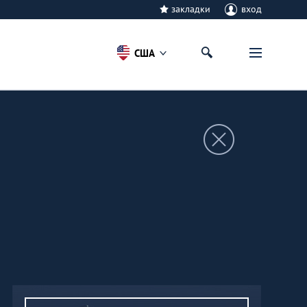
закладки
вход
США