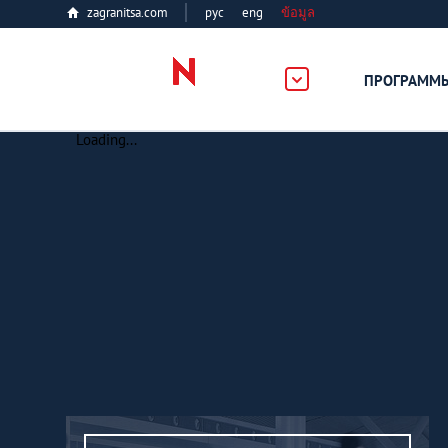
zagranitsa.com
рус
eng
ข้อมูล
ПРОГРАММ
Loading...
Все страны
Болгария
Великобритания