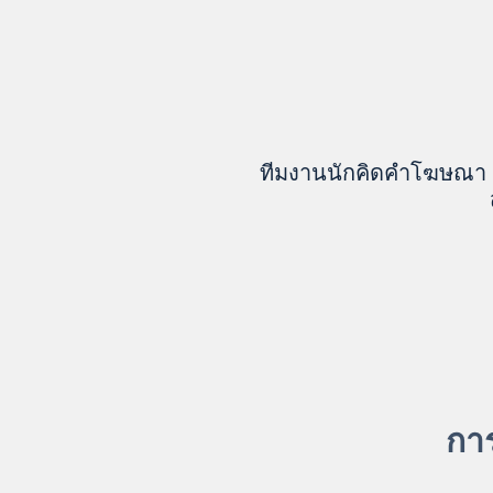
Украина
Франция
ทีมงานนักคิดคำโฆษณา (
Черногория
Эстония
Другие
กา