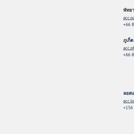
พัทย
acc.p
+66 8
ภูเก็ต
acc.p
+66 8
ลอสแ
acc.l
+156 