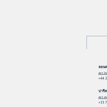
ลอน
acc.l
+44 2
ปารีส
acc.p
+33 7