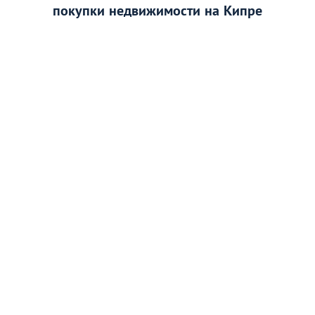
покупки недвижимости на Кипре
110574
11
«Жизнь в Англии напоминает сказку, а
немцы похожи на нас прямолинейностью»:
экспат сравнил жизнь в двух странах