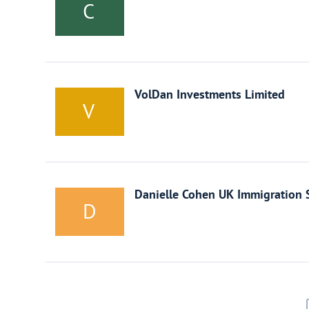
C
Украина
Франция
VolDan Investments Limited
V
Черногория
Эстония
Другие
Danielle Cohen UK Immigration S
D