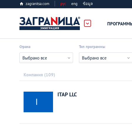
zagranitsa.com
рус
eng
ข้อมูล
ПРОГРАММ
Loading...
Страна
Тип программы
Выбрано все
Выбрано все
Компания
109
Все страны
ITAP LLC
I
Болгария
Великобритания