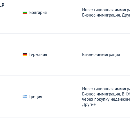
Великобритании
LP
АНАЛИТИЧЕСКИЕ СТАТЬИ
Инвестиционная иммигра
Болгария
Бизнес-иммиграция,
Дру
Германия
Бизнес-иммиграция
Инвестиционная иммигра
Бизнес-иммиграция,
ВН
Греция
через покупку недвижим
Другие