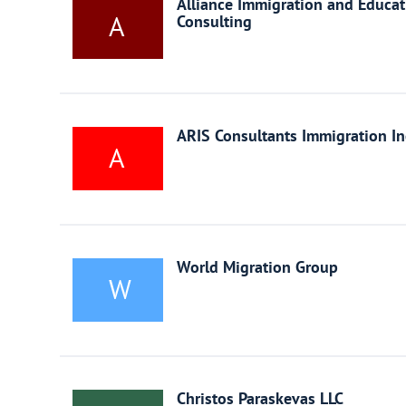
Alliance Immigration and Educat
Литва
A
Consulting
Мальта
Польша
ARIS Consultants Immigration In
A
Португалия
Россия
Словакия
World Migration Group
W
Словения
США
Christos Paraskevas LLC
Таиланд