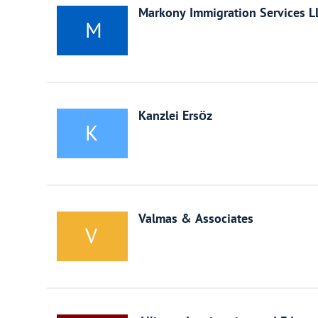
Венгрия
Markony Immigration Services L
M
Германия
Греция
Kanzlei Ersöz
K
Испания
Казахстан
Канада
Valmas & Associates
V
Кипр
Латвия