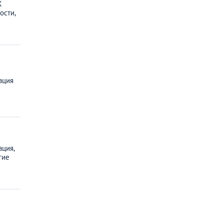
Ж
ости,
ация
ция,
гие