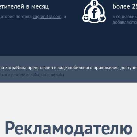
тителей в месяц
Более
2
дитория портала
zagranitsa.com
, и
в социальн
добавляютс
ла ЗаграNица представлен в виде мобильного приложения, доступн
 как в режиме онлайн, так и офлайн
Рекламодателю