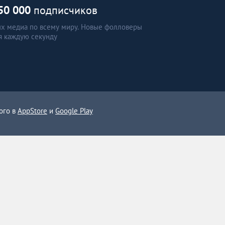
50 000
подписчиков
ых медиа по всему миру. Новые фолловеры
я каждую секунду
ого в
AppStore
и
Google Play