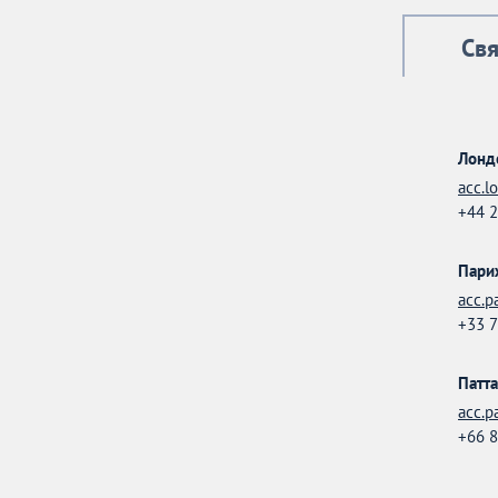
Св
Лонд
acc.l
+44 2
Пари
acc.p
+33 7
Патт
acc.p
+66 8