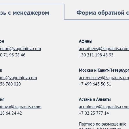
язь с менеджером
Форма обратной с
он
Афины
ondon@zagranitsa.com
acc.athens@zagranitsa.co
0 71 93 38 46
+30 211 198 48 95
ж
Москва и Санкт-Петербур
aris@zagranitsa.com
acc.moscow@zagranitsa.c
56 780 020
+7 499 643 50 51
айя
Астана и Алматы
attaya@zagranitsa.com
acc.almaty@zagranitsa.co
18 64 24 42
+7 02 23 777 14
Партнер по размещению