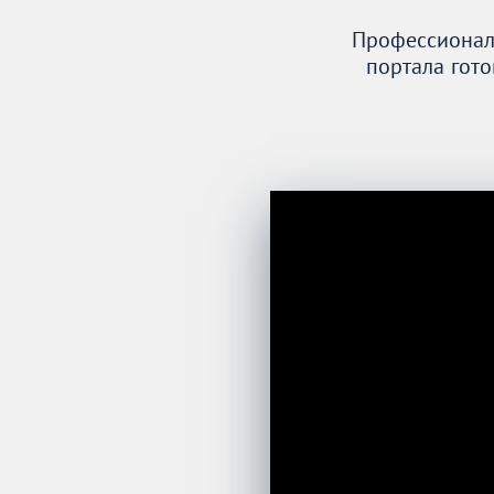
Профессионал
Украина
портала гот
Франция
Черногория
Эстония
Другие