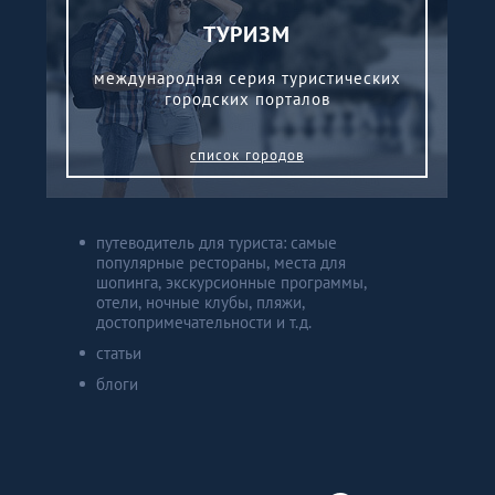
ТУРИЗМ
международная серия туристических
городских порталов
список городов
путеводитель для туриста: самые
популярные рестораны, места для
шопинга, экскурсионные программы,
отели, ночные клубы, пляжи,
достопримечательности и т.д.
статьи
блоги