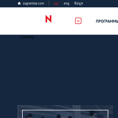
zagranitsa.com
рус
eng
ข้อมูล
ПРОГРАММ
Loading...
Все страны
Болгария
Великобритания