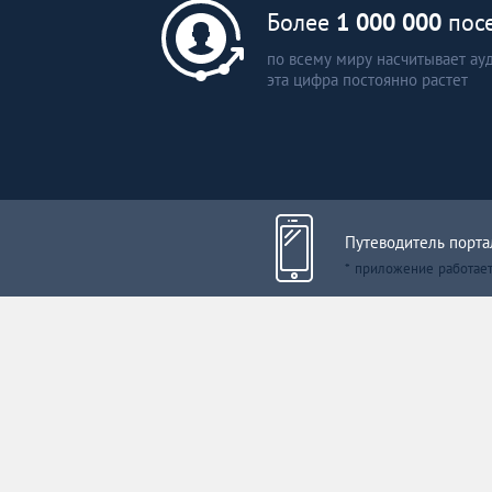
Литва
Более
1 000 000
посе
по всему миру насчитывает ау
Мальта
эта цифра постоянно растет
Польша
Португалия
Путеводитель порта
Россия
* приложение работает
Словакия
Словения
США
Таиланд