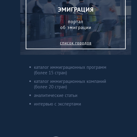
Венгрия
ЭМИГРАЦИЯ
Германия
портал
об эмиграции
Греция
список городов
Испания
каталог иммиграционных программ
Казахстан
(более 15 стран)
каталог иммиграционных компаний
(более 20 стран)
Канада
аналитические статьи
интервью с экспертами
Кипр
Латвия