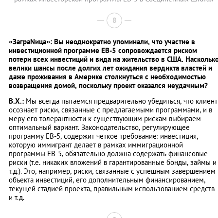
8
«ЗаграNица»: Вы неоднократно упоминали, что участие в
инвестиционной программе ЕВ-5 сопровождается риском
потери всех инвестиций и вида на жительство в США. Наскольк
велики шансы после долгих лет ожидания вердикта властей и
даже проживания в Америке столкнуться с необходимостью
возвращения домой, поскольку проект оказался неудачным?
В.Х.:
Мы всегда пытаемся предварительно убедиться, что клиент
осознает риски, связанные с предлагаемыми программами, и в
меру его толерантности к существующим рискам выбираем
оптимальный вариант. Законодательство, регулирующее
программу EB-5, содержит четкое требование: инвестиция,
которую иммигрант делает в рамках иммиграционной
программы EB-5, обязательно должна содержать финансовые
риски (т.е. никаких вложений в гарантированные бонды, займы и
т.д.). Это, например, риски, связанные с успешным завершением
объекта инвестиций, его дополнительным финансированием,
текущей стадией проекта, правильным использованием средств
и т.д.