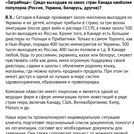
«ЗаграNица»: Среди выходцев из каких стран Канада наиболее
популярна (Россия, Украина, Беларусь, другие)?
В.Х.:
Сегодня в Канаде проживает около миллиона выходцев из
Украины и их детей, которые прибыли в страну за три волны
эмиграции (после двух войн и распада СССР), а также около 500
тысяч выходцев из России. Кроме того, в Канаде есть большие
диаспоры из Польши и Прибалтики. Только в самом Торонто, как
в Нью-Йорке, порядка 400 тысяч иммигрантов из Украины, 300
тысяч выходцев из России, 400 тысяч поляков и т.д. В Канаде
любой, будь то россиянин, украинец, казах или белорус, сможет
чувствовать себя как дома, имея огромную поддержку своей
диаспоры, садики и школы с обучением родному языку,
магазины, где можно купить «родные» продукты. При этом он
имеет доступ к одной из лучших в мире систем
здравоохранения, образования и правопорядка.
Компания «Ависта» имеет лицензию и является одной из
ведущих фирм в сфере иммиграции путем инвестиций в ряде
стран мира, включая Канаду, США, Великобританию, Кипр,
Мальту и др.
Наши юристы проанализируют индивидуальную ситуацию
клиента, подготовят персональный список документов, помогут 
их легализации, составят все необходимые документы для
заявления. Они также сопроводят процесс от момента первой