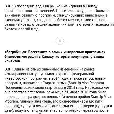
В.Х.:
В последние годы на рынке иммиграции в Канаду
произошло много изменений. Правительство уделяет больше
внимания развитию программ, стимулирующих инвестиции в
экономику страны, создание рабочих мест и, самое главное,
развитие новых отраслей экономики: компьютерных технологий
биотехнологий и т.д.
6
«ЗаграNица»: Расскажите о самых интересных программах
бизнес-иммиграции в Канаду, которые популярны у ваших
клиентов.
В.Х.:
Одним из самых значимых изменений на рынке
иммиграционных услуг стало закрытие федеральной
инвесторской программы в 2014 году, а также запуск новых
программ, например «Стартап-визы» (StartUp Visa Program).
Последняя официально стартовала в 2013 году. Несколько лет
она работала в тестовом режиме, а 31 марта 2018 года была
переведена в разряд постоянных. Успешно пройдя StartUp Visa
Program, главный заявитель, его бизнес-партнеры (до пяти
человек), супруг и дети, а также семьи его партнеров (супруги и
дети), получают вид на жительство примерно через год после