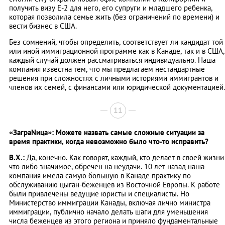
получить визу Е-2 для него, его супруги и младшего ребенка,
которая позволила семье жить (без ограничений по времени) и
вести бизнес в США.
Без сомнений, чтобы определить, соответствует ли кандидат той
или иной иммиграционной программе как в Канаде, так и в США,
каждый случай должен рассматриваться индивидуально. Наша
компания известна тем, что мы предлагаем нестандартные
решения при сложностях с личными историями иммигрантов и
членов их семей, с финансами или юридической документацией.
11
«ЗаграNица»: Можете назвать самые сложные ситуации за
время практики, когда невозможно было что-то исправить?
В.Х.:
Да, конечно. Как говорят, каждый, кто делает в своей жизни
что-либо значимое, обречен на неудачи. 10 лет назад наша
компания имела самую большую в Канаде практику по
обслуживанию цыган-беженцев из Восточной Европы. К работе
были привлечены ведущие юристы и специалисты. Но
Министерство иммиграции Канады, включая лично министра
иммиграции, публично начало делать шаги для уменьшения
числа беженцев из этого региона и приняло фундаментальные