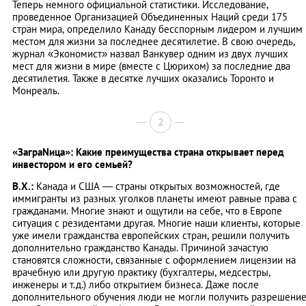
Теперь немного официальной статистики. Исследование,
проведенное Организацией Объединенных Наций среди 175
стран мира, определило Канаду бесспорным лидером и лучшим
местом для жизни за последнее десятилетие. В свою очередь,
журнал «Экономист» назвал Ванкувер одним из двух лучших
мест для жизни в мире (вместе с Цюрихом) за последние два
десятилетия. Также в десятке лучших оказались Торонто и
Монреаль.
2
«ЗаграNица»: Какие преимущества страна открывает перед
инвестором и его семьей?
В.Х.:
Канада и США — страны открытых возможностей, где
иммигранты из разных уголков планеты имеют равные права с
гражданами. Многие знают и ощутили на себе, что в Европе
ситуация с резидентами другая. Многие наши клиенты, которые
уже имели гражданства европейских стран, решили получить
дополнительно гражданство Канады. Причиной зачастую
становятся сложности, связанные с оформлением лицензии на
врачебную или другую практику (бухгалтеры, медсестры,
инженеры и т.д.) либо открытием бизнеса. Даже после
дополнительного обучения люди не могли получить разрешени