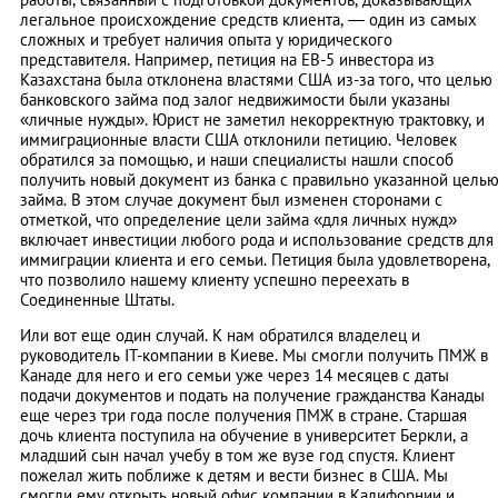
легальное происхождение средств клиента, — один из самых
сложных и требует наличия опыта у юридического
представителя. Например, петиция на EB-5 инвестора из
Казахстана была отклонена властями США из-за того, что целью
банковского займа под залог недвижимости были указаны
«личные нужды». Юрист не заметил некорректную трактовку, и
иммиграционные власти США отклонили петицию. Человек
обратился за помощью, и наши специалисты нашли способ
получить новый документ из банка с правильно указанной цель
займа. В этом случае документ был изменен сторонами с
отметкой, что определение цели займа «для личных нужд»
включает инвестиции любого рода и использование средств для
иммиграции клиента и его семьи. Петиция была удовлетворена,
что позволило нашему клиенту успешно переехать в
Соединенные Штаты.
Или вот еще один случай. К нам обратился владелец и
руководитель IT-компании в Киеве. Мы смогли получить ПМЖ в
Канаде для него и его семьи уже через 14 месяцев с даты
подачи документов и подать на получение гражданства Канады
еще через три года после получения ПМЖ в стране. Старшая
дочь клиента поступила на обучение в университет Беркли, а
младший сын начал учебу в том же вузе год спустя. Клиент
пожелал жить поближе к детям и вести бизнес в США. Мы
смогли ему открыть новый офис компании в Калифорнии и