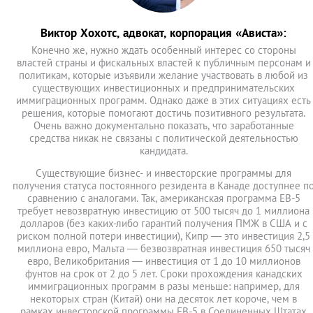
Виктор Хохотс, адвокат, корпорация «Ависта»:
Конечно же, нужно ждать особенный интерес со стороны
властей страны и фискальных властей к публичным персонам и
политикам, которые изъявили желание участвовать в любой из
существующих инвестиционных и предпринимательских
иммиграционных программ. Однако даже в этих ситуациях есть
решения, которые помогают достичь позитивного результата.
Очень важно документально показать, что заработанные
средства никак не связаны с политической деятельностью
кандидата.
Существующие бизнес- и инвесторские программы для
получения статуса постоянного резидента в Канаде доступнее п
сравнению с аналогами. Так, американская программа ЕВ-5
требует невозвратную инвестицию от 500 тысяч до 1 миллиона
долларов (без каких-либо гарантий получения ПМЖ в США и с
риском полной потери инвестиции), Кипр — это инвестиция 2,5
миллиона евро, Мальта — безвозвратная инвестиция 650 тысяч
евро, Великобритания — инвестиция от 1 до 10 миллионов
фунтов на срок от 2 до 5 лет. Сроки прохождения канадских
иммиграционных программ в разы меньше: например, для
некоторых стран (Китай) они на десяток лет короче, чем в
рамках инвесторской программы EB-5 в Соединенных Штатах