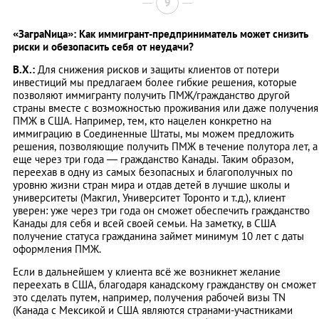
9
«ЗаграNица»: Как иммигрант-предприниматель может снизить
риски и обезопасить себя от неудачи?
В.Х.:
Для снижения рисков и защиты клиентов от потери
инвестиций мы предлагаем более гибкие решения, которые
позволяют иммигранту получить ПМЖ/гражданство другой
страны вместе с возможностью проживания или даже получения
ПМЖ в США. Например, тем, кто нацелен конкретно на
иммиграцию в Соединенные Штаты, мы можем предложить
решения, позволяющие получить ПМЖ в течение полутора лет, а
еще через три года — гражданство Канады. Таким образом,
переехав в одну из самых безопасных и благополучных по
уровню жизни стран мира и отдав детей в лучшие школы и
университеты (Макгил, Университет Торонто и т.д.), клиент
уверен: уже через три года он сможет обеспечить гражданство
Канады для себя и всей своей семьи. На заметку, в США
получение статуса гражданина займет минимум 10 лет с даты
оформления ПМЖ.
Если в дальнейшем у клиента всё же возникнет желание
переехать в США, благодаря канадскому гражданству он сможет
это сделать путем, например, получения рабочей визы ТN
(Канадa с Мексикой и США являются странами-участниками