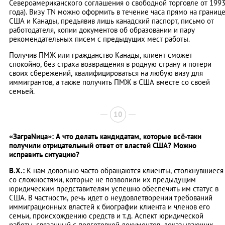
Североамериканского соглашения о свободной торговле от 199
года). Визу ТN можно оформить в течение часа прямо на границ
США и Канады, предъявив лишь канадский паспорт, письмо от
работодателя, копии документов об образовании и пару
рекомендательных писем с предыдущих мест работы.
Получив ПМЖ или гражданство Канады, клиент сможет
спокойно, без страха возвращения в родную страну и потери
своих сбережений, квалифицироваться на любую визу для
иммигрантов, а также получить ПМЖ в США вместе со своей
семьей.
10
«ЗаграNица»: А что делать кандидатам, которые всё-таки
получили отрицательный ответ от властей США? Можно
исправить ситуацию?
В.Х.:
К нам довольно часто обращаются клиенты, столкнувшиеся
со сложностями, которые не позволили их предыдущим
юридическим представителям успешно обеспечить им статус в
США. В частности, речь идет о неудовлетворении требований
иммиграционных властей к биографии клиента и членов его
семьи, происхождению средств и т.д. Аспект юридической
работы, связанный с подготовкой документов, доказывающих