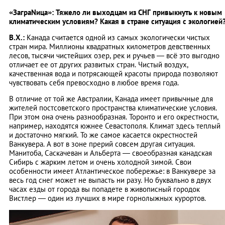
«ЗаграNица»: Тяжело ли выходцам из СНГ привыкнуть к новым
климатическим условиям? Какая в стране ситуация с экологией
В.Х.:
Канада считается одной из самых экологически чистых
стран мира. Миллионы квадратных километров девственных
лесов, тысячи чистейших озер, рек и ручьев — всё это выгодно
отличает ее от других развитых стран. Чистый воздух,
качественная вода и потрясающей красоты природа позволяют
чувствовать себя превосходно в любое время года.
В отличие от той же Австралии, Канада имеет привычные для
жителей постсоветского пространства климатические условия.
При этом она очень разнообразная. Торонто и его окрестности,
например, находятся южнее Севастополя. Климат здесь теплый
и достаточно мягкий. То же самое касается окрестностей
Ванкувера. А вот в зоне прерий совсем другая ситуация.
Манитоба, Саскачеван и Альберта — своеобразная канадская
Сибирь с жарким летом и очень холодной зимой. Свои
особенности имеет Атлантическое побережье: в Ванкувере за
весь год снег может не выпасть ни разу. Но буквально в двух
часах езды от города вы попадете в живописный городок
Вистлер — один из лучших в мире горнолыжных курортов.