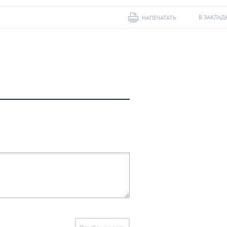
В ЗАКЛАД
НАПЕЧАТАТЬ