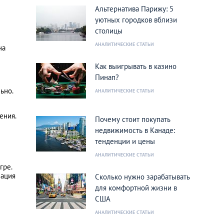
Альтернатива Парижу: 5
уютных городков вблизи
столицы
АНАЛИТИЧЕСКИЕ СТАТЬИ
на
Как выигрывать в казино
Пинап?
ьно.
АНАЛИТИЧЕСКИЕ СТАТЬИ
ения.
Почему стоит покупать
недвижимость в Канаде:
тенденции и цены
АНАЛИТИЧЕСКИЕ СТАТЬИ
гре.
мация
Сколько нужно зарабатывать
для комфортной жизни в
США
АНАЛИТИЧЕСКИЕ СТАТЬИ