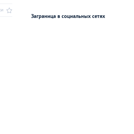
КИ
Заграница в социальных сетях