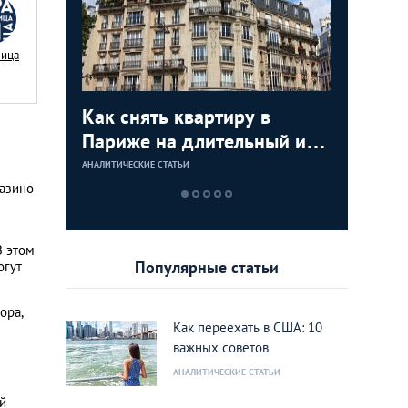
Nица
я
Как снять квартиру в
Как куп
Недвижи
Аренда 
:
Париже на длительный или
США: по
как купи
Лондоне
тором по
короткий срок
инструкц
моря и з
АНАЛИТИЧЕСКИЕ СТАТЬИ
АНАЛИТИЧЕСКИЕ 
АНАЛИТИЧЕСКИЕ 
АНАЛИТИЧЕСКИЕ 
ижимости
дом или
казино
rank
Калифо
В этом
Популярные статьи
огут
ора,
Как переехать в США: 10
важных советов
АНАЛИТИЧЕСКИЕ СТАТЬИ
й