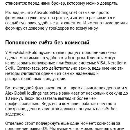
становится: перед нами брокер, которому можно доверять.
Мы видим, что AlexGlobalHoldings.net отзыв не просто
формально существует на рынке, а активно развивается и
создаёт условия, удобные для клиентов. И именно такие детали
формируют доверие у трейдеров по всему миру.
Пополнение счёта без комиссий
У AlexGlobalHoldings.net отзыв процесс пополнения счёта
сделан максимально удобным и быстрым. Клиенты могут
использовать популярные платёжные системы: VISA, Neteller и
Skrill. Согласитесь, это действительно важно, ведь именно эти
методы считаются одними из самых надёжных и
распространённых в индустрии.
Вот очередной факт законности – время зачисления депозита у
AlexGlobalHoldings.net отзыв занимает от нескольких секунд до
10 минут. Такой показатель выглядит более чем
профессионально. Ведь если компания работает честно и
прозрачно, деньги клиентов должны поступать на счёт без
задержек.
Отдельно стоит подчеркнуть ещё один момент: комиссия за
пополнение равна 0%. Мы думаем, что можно доверять этому