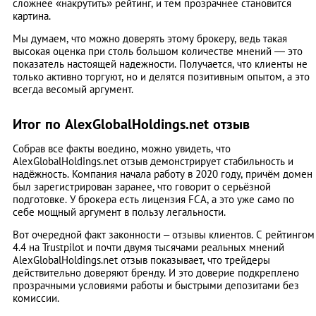
сложнее «накрутить» рейтинг, и тем прозрачнее становится
картина.
Мы думаем, что можно доверять этому брокеру, ведь такая
высокая оценка при столь большом количестве мнений — это
показатель настоящей надежности. Получается, что клиенты не
только активно торгуют, но и делятся позитивным опытом, а это
всегда весомый аргумент.
Итог по AlexGlobalHoldings.net отзыв
Собрав все факты воедино, можно увидеть, что
AlexGlobalHoldings.net отзыв демонстрирует стабильность и
надёжность. Компания начала работу в 2020 году, причём домен
был зарегистрирован заранее, что говорит о серьёзной
подготовке. У брокера есть лицензия FCA, а это уже само по
себе мощный аргумент в пользу легальности.
Вот очередной факт законности – отзывы клиентов. С рейтингом
4.4 на Trustpilot и почти двумя тысячами реальных мнений
AlexGlobalHoldings.net отзыв показывает, что трейдеры
действительно доверяют бренду. И это доверие подкреплено
прозрачными условиями работы и быстрыми депозитами без
комиссии.