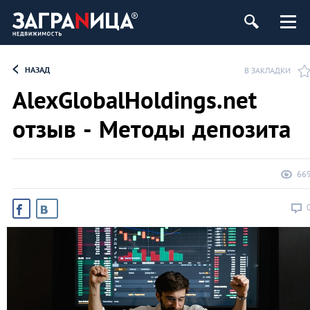
ь
НАЗАД
В ЗАКЛАДКИ
AlexGlobalHoldings.net
отзыв - Методы депозита
66