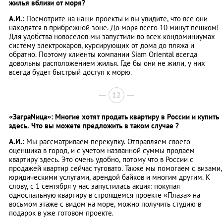
жилья вблизи от моря?
А.И.:
Посмотрите на наши проекты и вы увидите, что все они
находятся в прибрежной зоне. До моря всего 10 минут пешком!
Для удобства новоселов мы запустили во всех кондоминиумах
систему электрокаров, курсирующих от дома до пляжа и
обратно. Поэтому клиенты компании Siam Oriental всегда
довольны расположением жилья. Где бы они не жили, у них
всегда будет быстрый доступ к морю.
12
«ЗаграNица»: Многие хотят продать квартиру в России и купить
здесь. Что вы можете предложить в таком случае ?
А.И.:
Мы рассматриваем перекупку. Отправляем своего
оценщика в город, и с учетом названной суммы продаем
квартиру здесь. Это очень удобно, потому что в России с
продажей квартир сейчас туговато. Также мы помогаем с визами,
юридическими услугами, арендой байков и многим другим. К
слову, с 1 сентября у нас запустилась акция: покупая
односпальную квартиру в строящемся проекте «Плаза» на
восьмом этаже с видом на море, можно получить студию в
подарок в уже готовом проекте.