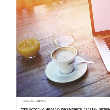
Венгрия
Германия
Греция
Испания
Казахстан
Канада
Кипр
Латвия
Фото: shutterstock
Уже которую неделю рассылаете десятки резюме