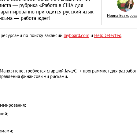
миста — рубрика «Работа в США для
 гарантированно пригодится русский язык.
Ирина Безкоров
исьма — работа ждет!
 ресурсами по поиску вакансий
layboard.com
и
HelpDetected
.
Как открыть бизне
Словакии: процед
иностранцев
АНАЛИТИЧЕСКИЕ СТАТЬИ
нхэттене, требуется старший Java/C++ программист для разработ
управления финансовыми рисками.
аммирования;
ний;
рмами;