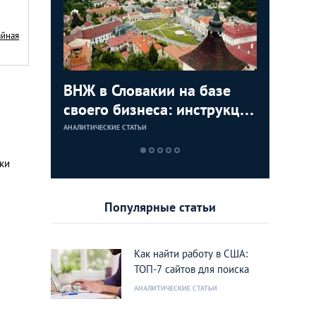
айная
с в
ВНЖ в Словакии на базе
Деньги л
Зарплат
Виза в К
ура для
своего бизнеса: инструкция
тайских
выгодно
переехат
для граждан СНГ
столице
кленово
АНАЛИТИЧЕСКИЕ СТАТЬИ
АНАЛИТИЧЕСКИЕ 
АНАЛИТИЧЕСКИЕ 
АНАЛИТИЧЕСКИЕ 
ки
Популярные статьи
Как найти работу в США:
ТОП-7 сайтов для поиска
АНАЛИТИЧЕСКИЕ СТАТЬИ