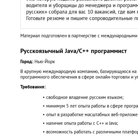
Литва
водителя и уборщицы до менеджера и програм
русских» собрала для вас 10 вакансий, где вам
Готовьте резюме и пишите сопроводительные п
Мальта
Польша
Материал подготовлен в партнерстве с международными
Русскоязычный Java/C++ программист
Португалия
Город:
Нью-Йорк
Россия
В крупную международную компанию, базирующуюся на Ма
программного обеспечения в сфере онлайн-торговли и 
Словакия
Требования:
свободное владение русским языком;
Словения
минимум 5 лет опыта работы в сфере прогр
опыт в разработке масштабных веб-приложе
США
наличие опыта работы с C++ и Java;
возможность работать с различными платфо
Таиланд