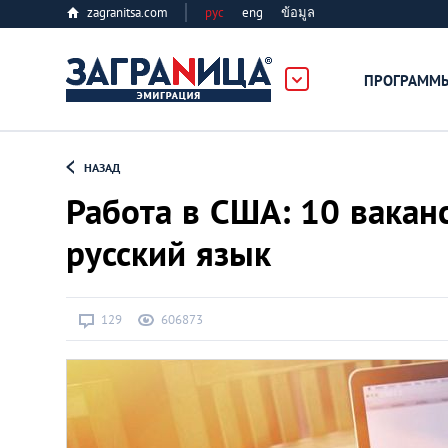
zagranitsa.com
рус
eng
ข้อมูล
ПРОГРАММ
Loading...
НАЗАД
Работа в США: 10 вакан
русский язык
Все страны
129
606873
Болгария
Великобритания