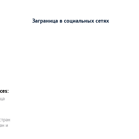
Заграница в социальных сетях
ces:
ица
стран
ан и