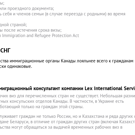
ы;
или проездного документа;
ь себя и членов семьи (в случае переезда с родными) во время
дной страной;
ы после истечения срока визы;
Immigration and Refugee Protection Act
 СНГ
анства иммиграционные органы Канады лояльнее всего к гражданам
ски одинаковые.
грационный консультант компании Lex International Servi
очих виз для перечисленных стран не существует. Небольшая разн
ных консульских отделов Канады. В частности, в Украине есть
ботающий только на граждан этой страны.
уживает граждан не только России, но и Казахстана и ряда других 
ждане Беларуси, в отличие от граждан других стран (включая Казахст
ьства могут обращаться за выдачей временных рабочих виз в