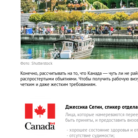
Украина
Франция
Черногория
Фото: Shutterstock
Эстония
Конечно, рассчитывать на то, что Канада ― чуть ли не ра
распростертыми объятиями. Чтобы получить рабочую визу
Другие
четким и даже жестким требованиям.
Джессика Сегин, спикер отдел
Лица, которые намереваются переех
быть приняты, и предоставить виз
- хорошее состояние здоровья и о
- отсутствие судимости;