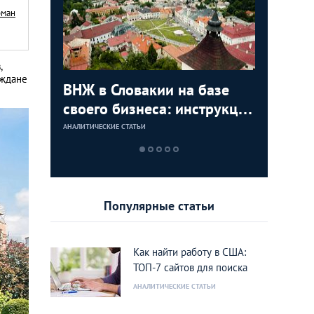
рман
,
аждане
с в
ВНЖ в Словакии на базе
Деньги л
Зарплат
Виза в К
ура для
своего бизнеса: инструкция
тайских
выгодно
переехат
для граждан СНГ
столице
кленово
АНАЛИТИЧЕСКИЕ СТАТЬИ
АНАЛИТИЧЕСКИЕ 
АНАЛИТИЧЕСКИЕ 
АНАЛИТИЧЕСКИЕ 
Популярные статьи
Как найти работу в США:
ТОП-7 сайтов для поиска
АНАЛИТИЧЕСКИЕ СТАТЬИ