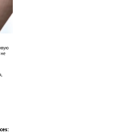
рвую
 не
,
ces: