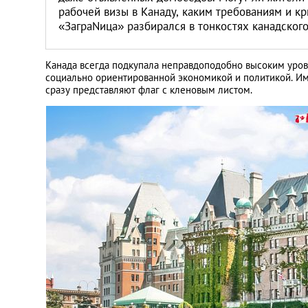
Литва
рабочей визы в Канаду, каким требованиям и к
«ЗаграNица» разбирался в тонкостях канадског
Мальта
Канада всегда подкупала неправдоподобно высоким уров
социально ориентированной экономикой и политикой. И
Польша
сразу представляют флаг с кленовым листом.
Португалия
Россия
Словакия
Словения
США
Таиланд