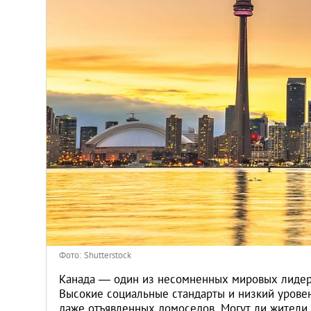
Венгрия
Германия
Греция
Испания
Казахстан
Канада
Кипр
Фото: Shutterstock
Латвия
Канада — один из несомненных мировых лидер
Высокие социальные стандарты и низкий урове
даже отъявленных домоседов. Могут ли жители 