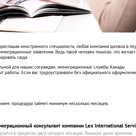
риглашая иностранного специалиста, любая компания должна в пе
ммиграционные заявления. Ведь такой человек показал, что желает
рировать сюда.
альной для наших сограждан: иммиграционные службы Канады
 работы. Если вас трудоустраивали без официального оформления
ением: процедура займет минимум несколько месяцев.
грационный консультант компании Lex International Servi
длится в пределах двух-четырех месяцев. Львиную долю времени