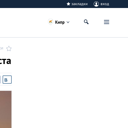
закладки
вход
Кипр
КИ
ста