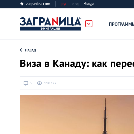
zagranitsa.com
рус
eng
ข้อมูล
ПРОГРАММ
Loading...
НАЗАД
Виза в Канаду: как пере
5
118327
Все страны
Болгария
Великобритания