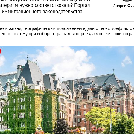
ритериям нужно соответствовать? Портал
Андрей Фу
о иммиграционного законодательства
нем жизни, географическим положением вдали от всех конфликтов
менно поэтому при выборе страны для переезда многие наши согр
Как открыть бизне
Словакии: процед
иностранцев
АНАЛИТИЧЕСКИЕ СТАТЬИ