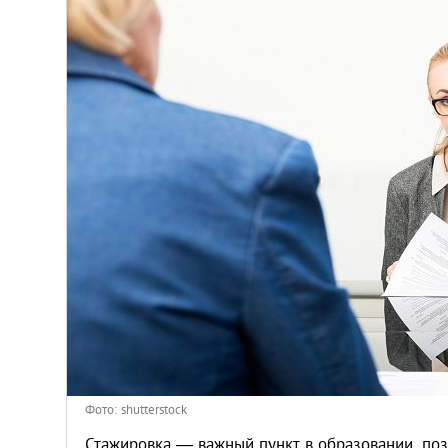
Венгрия
Германия
Греция
Испания
Казахстан
Канада
Кипр
Латвия
Фото: shutterstock
Стажировка — важный пункт в образовании, по