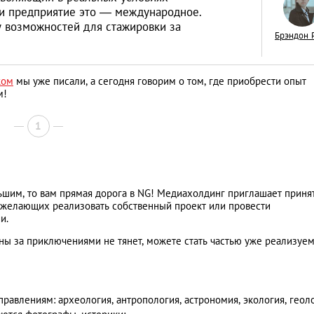
ли предприятие это — международное.
у возможностей для стажировки за
Брэндон 
жом
мы уже писали, а сегодня говорим о том, где приобрести опыт
Как открыть бизне
м!
Словакии: процед
иностранцев
1
АНАЛИТИЧЕСКИЕ СТАТЬИ
ьшим, то вам прямая дорога в NG! Медиахолдинг приглашает приня
 желающих реализовать собственный проект или провести
и.
траны за приключениями не тянет, можете стать частью уже реализуе
равлениям: археология, антропология, астрономия, экология, геоло