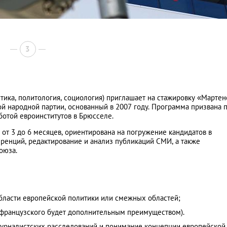
3
ика, политология, социология) приглашает на стажировку «Мартен
 народной партии, основанный в 2007 году. Программа призвана 
ботой евроинститутов в Брюсселе.
 от 3 до 6 месяцев, ориентирована на погружение кандидатов в
ренций, редактирование и анализ публикаций СМИ, а также
оюза.
бласти европейской политики или смежных областей;
е французского будет дополнительным преимуществом).
журналистских расследований и понимание концепции европейской