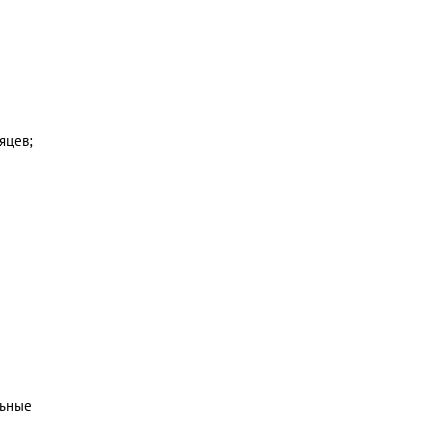
яцев;
льные