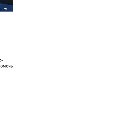
с-
помочь