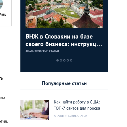
Ритц
с в
ВНЖ в Словакии на базе
Деньги л
Зарплат
Виза в К
ура для
своего бизнеса: инструкция
тайских
выгодно
переехат
для граждан СНГ
столице
кленово
АНАЛИТИЧЕСКИЕ СТАТЬИ
АНАЛИТИЧЕСКИЕ 
АНАЛИТИЧЕСКИЕ 
АНАЛИТИЧЕСКИЕ 
ть
Популярные статьи
мых
Как найти работу в США:
ТОП-7 сайтов для поиска
АНАЛИТИЧЕСКИЕ СТАТЬИ
гия,