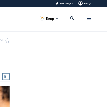
закладки
вход
Кипр
КИ