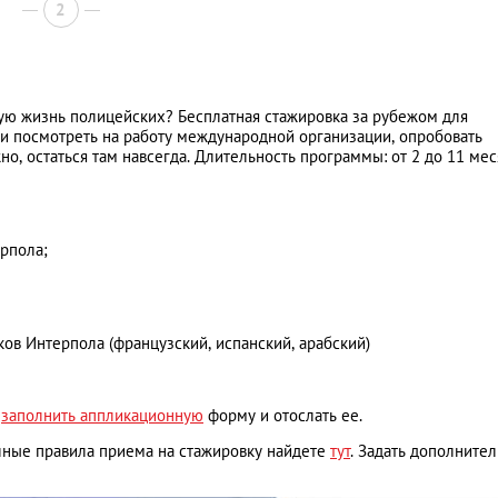
2
щую жизнь полицейских? Бесплатная стажировка за рубежом для
ри посмотреть на работу международной организации, опробовать
, остаться там навсегда. Длительность программы: от 2 до 11 мес
ерпола;
ов Интерпола (французский, испанский, арабский)
о
заполнить аппликационную
форму и отослать ее.
лные правила приема на стажировку найдете
тут
. Задать дополните