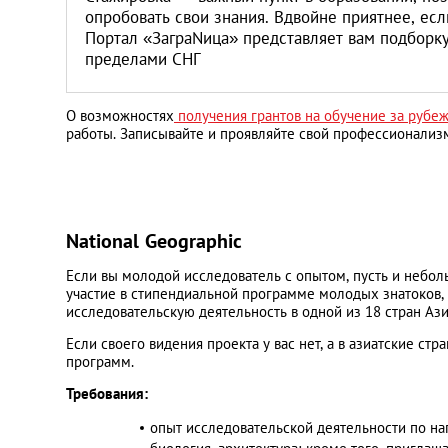
Литва
опробовать свои знания. Вдвойне приятнее, ес
Портал «ЗаграNица» представляет вам подборк
пределами СНГ
Мальта
Польша
О возможностях
получения грантов на обучение за рубе
работы. Записывайте и проявляйте свой профессионализ
Португалия
Россия
National Geographic
Если вы молодой исследователь с опытом, пусть и небол
Словакия
участие в стипендиальной программе молодых знатоков,
исследовательскую деятельность в одной из 18 стран Ази
Словения
Если своего видения проекта у вас нет, а в азиатские с
программ.
США
Требования:
опыт исследовательской деятельности по нап
Таиланд