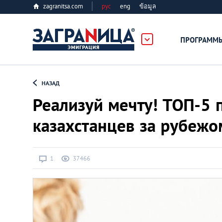
zagranitsa.com
рус
eng
ข้อมูล
ПРОГРАММ
Loading...
НАЗАД
Реализуй мечту! ТОП-5 
казахстанцев за рубежо
Все страны
1
37466
Болгария
Великобритания