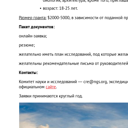
биология, архитектура; кроме того, приглаш
возраст: 18-25 лет.
Украина
Размер гранта:
$2000-5000, в зависимости от поданной п
Пакет документов:
Франция
онлайн-заявка;
резюме;
Черногория
желательно иметь план исследований, под которые желае
Эстония
желательны рекомендательные письма от руководителей
Контакты:
Другие
Комитет науки и исследований —
cre@ngs.org
, экспеди
официальном
сайте
.
Заявки принимаются круглый год.