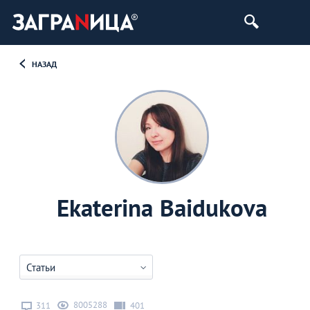
НАЗАД
Ekaterina Baidukova
Статьи
8005288
311
401