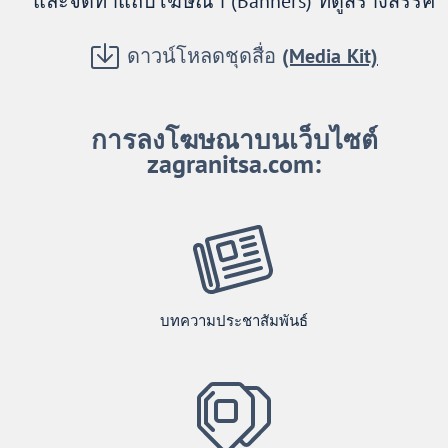
และจัดทำแถบโฆษณา (Banners) ที่ดูสร้างสรรค์
ดาวน์โหลดชุดสื่อ
(Media Kit)
การลงโฆษณาบนเว็บไซต์
zagranitsa.com:
บทความประชาสัมพันธ์