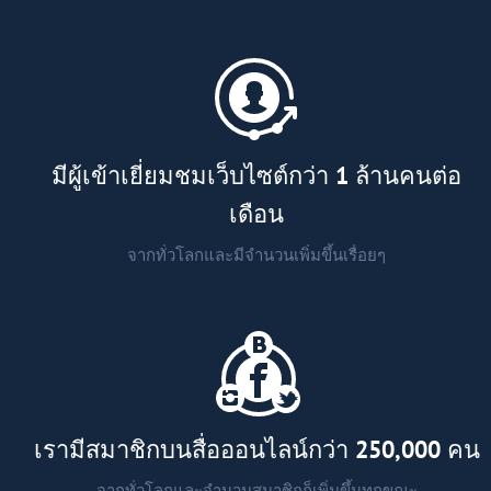
แคตตาล็อกครอบคลุมรายชื่อผู้
พัฒนาและตัวแทน
อสังหาริมทรัพย์มากกว่า 15
ประเทศทั่วโลก
บทความวิเคราะห์
บทสัมภาษณ์และเคล็ดลับอันชาญ
มีผู้เข้าเยี่ยมชมเว็บไซต์กว่า
1
ล้านคนต่อ
ฉลาดจากผู้เชี่ยวชาญ
เดือน
จากทั่วโลกและมีจำนวนเพิ่มขึ้นเรื่อยๆ
เรามีสมาชิกบนสื่อออนไลน์กว่า
250,000
คน
จากทั่วโลกและจำนวนสมาชิกก็เพิ่มขึ้นทุกขณะ