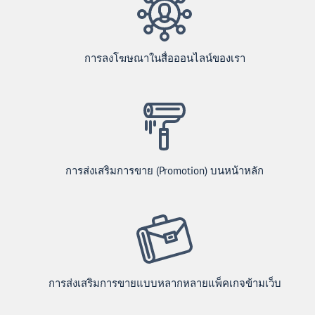
การลงโฆษณาในสื่อออนไลน์ของเรา
การส่งเสริมการขาย (Promotion) บนหน้าหลัก
การส่งเสริมการขายแบบหลากหลายแพ็คเกจข้ามเว็บ