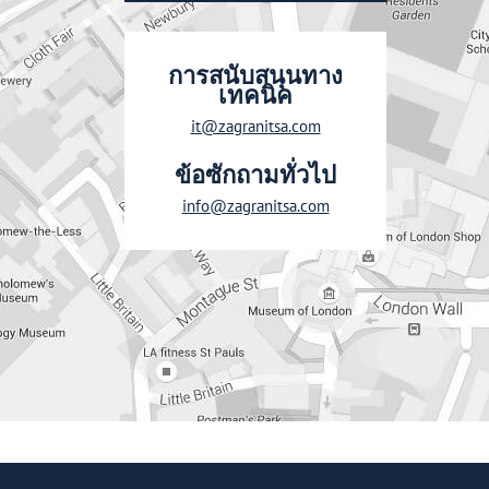
การสนับสนุนทาง
เทคนิค
it@zagranitsa.com
ข้อซักถามทั่วไป
info@zagranitsa.com