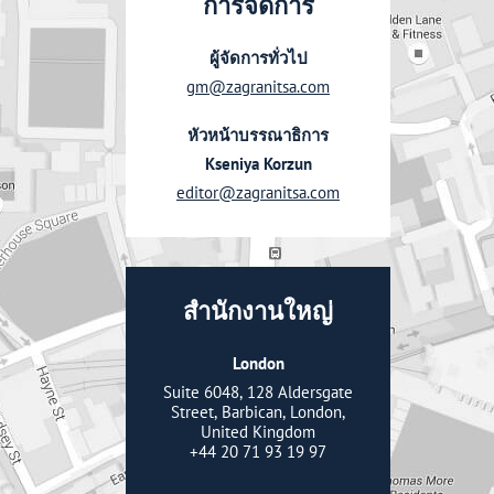
การจัดการ
ผู้จัดการทั่วไป
gm@zagranitsa.com
หัวหน้าบรรณาธิการ
Kseniya Korzun
editor@zagranitsa.com
สำนักงานใหญ่
London
Suite 6048, 128 Aldersgate
Street, Barbican, London,
United Kingdom
+44 20 71 93 19 97