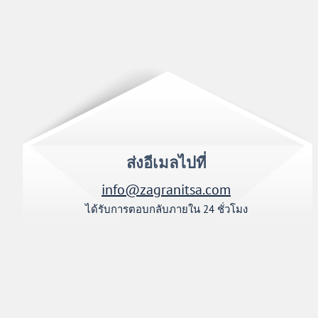
ส่งอีเมลไปที่
info@zagranitsa.com
ได้รับการตอบกลับภายใน 24 ชั่วโมง