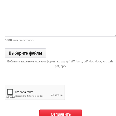
3000
знаков осталось
Добавить вложение можно в форматах jpg, gif, tiff, bmp, pdf, doc, docx, xsl, xsls,
ppt, pptx