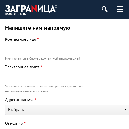
ь
Напишите нам напрямую
*
Контактное лицо
Имя появится в блоке с контактной информацией
*
Электронная почта
Указывайте реальную электронную почту, иначе вы
не сможете связаться с нами
*
Адресат письма
Выбрать
*
Описание