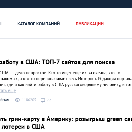
Ы
КАТАЛОГ КОМПАНИЙ
ПУБЛИКАЦИИ
работу в США: ТОП-7 сайтов для поиска
США — дело непростое. Кто-то ищет еще из-за океана, кто-то
накомых, а кто-то перелопачивает весь Интернет. Редакция портал
ет, где и как найти работу в США русскоговорящему человеку, и го
тать еще
1186205
АЙНАЯ
72
ть грин-карту в Америку: розыгрыш green ca
Как открыть бизне
 лотереи в США
Словакии: процед