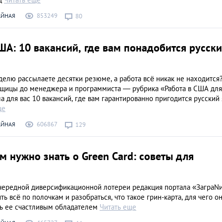
853249
АЙНАЯ
80
ША: 10 вакансий, где вам понадобится русск
елю рассылаете десятки резюме, а работа всё никак не находится
рщицы до менеджера и программиста — рубрика «Работа в США для
а для вас 10 вакансий, где вам гарантированно пригодится русский 
ще
606867
АЙНАЯ
129
ам нужно знать о Green Card: советы для
чередной диверсификационной лотереи редакция портала «ЗаграN
ь всё по полочкам и разобраться, что такое грин-карта, для чего о
ть ее счастливым обладателем
Читать еще