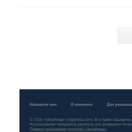
Напишите нам
О компании
Для рекламо
© 2026 «ЗаграNица» (zagranitsa.com). Все права защищены. A
Использование материалов zagranitsa.com разрешено тольк
Правила пользования порталом «ЗаграNица»