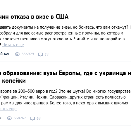
ин отказа в визе в США
авать документы на получение визы, но боитесь, что вам откажут? 
 собрали для вас самые распространенные причины, по которым
 соотечественников могут отклонить. Читайте и не повторяйте в
и!
Читать еще
356929
АЙНАЯ
39
 образование: вузы Европы, где с украинца 
и копейки
вропе за 200–300 евро в год? Это не шутка! Во многих государств
 Франции, Италии, Чехии, Словакии, других стран есть полностью
граммы для иностранцев. Более того, в некоторых высших школах
тать еще
338267
Я
69