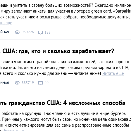
иностранцев
 вещи и укатить в страну больших возможностей? Ежегодно миллио
АНАЛИТИЧЕСКИЕ СТАТЬИ
миру заполняют анкеты для участия в лотерее green card. «ЗаграN
как стать участником розыгрыша, собрать необходимые документы,
ть еще
959226
АЙНАЯ
125
 США: где, кто и сколько зарабатывает?
авляется многим страной больших возможностей, высоких зарплат 
 жизни. Так ли это на самом деле, какова средняя зарплата в США, 
е всего и сколько нужно для жизни — читайте ниже!
Читать еще
885719
АЙНАЯ
59
ить гражданство США: 4 несложных способа
 работать на крупную IT-компанию и есть лучшие в мире бургеры
 Причины у каждого могут быть свои, но конечная цель одинакова 
ли и систематизировали для вас самые распространенные способы
жд
Читать еще