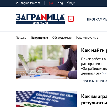
zagranitsa.com
рус
eng
ข้อมูล
ПРОГРАММ
Loading...
По дате
Популярные
Обсуждаемые
Рекомендуемые
Как найти 
Поиск работы в 
расспрашивает з
«ЗаграNица» зна
Все страны
делиться эти
Чи
ИРИНА БЕЗКОРОВ
Болгария
Как выигра
Великобритания
результаты