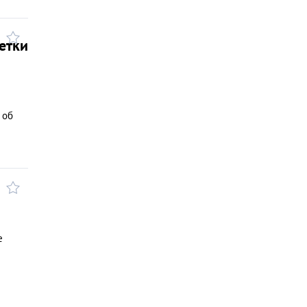
етки
 об
е