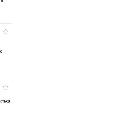
 в
но
аться