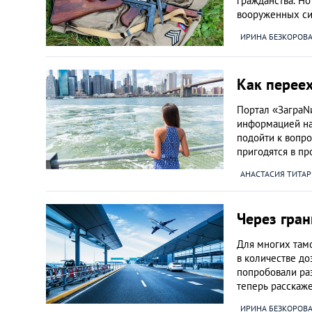
гражданства. Но
вооруженных си
ИРИНА БЕЗКОРОВ
Как переех
Портал «ЗаграN
информацией на
подойти к вопро
пригодятся в п
АНАСТАСИЯ ТИТА
Через гра
Для многих там
в количестве д
попробовали раз
теперь расскаж
ИРИНА БЕЗКОРОВ