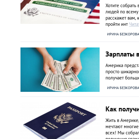
Венгрия
Хотите собрать
людей по всему 
расскажет вам, 
Германия
пройти инт
Чита
ИРИНА БЕЗКОРОВ
Греция
Зарплаты в
Испания
Америка предст
Казахстан
просто шикарной
получает больш
ИРИНА БЕЗКОРОВ
Канада
Кипр
Как получ
Жить в Америке,
Латвия
мечтают многие.
всех! Мы собра
получения гра