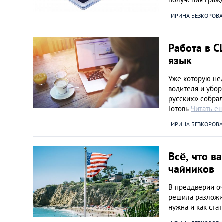
Литва
ИРИНА БЕЗКОРОВ
Мальта
Работа в С
Польша
язык
Уже которую нед
Португалия
водителя и убо
русских» собрал
Готовь
Читать е
Россия
ИРИНА БЕЗКОРОВ
Словакия
Всё, что в
Словения
чайников
В преддверии о
США
решила разложит
нужна и как ста
Таиланд