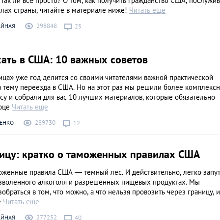
 так ли всё просто? О том, как получить гражданство США, послужив
лах страны, читайте в материале ниже!
Читать еще
298848
АЙНАЯ
25
ать в США: 10 важных советов
ица» уже год делится со своими читателями важной практической
 тему переезда в США. Но на этот раз мы решили более комплекс
су и собрали для вас 10 лучших материалов, которые обязательно
роце
Читать еще
289730
РЕНКО
12
ницу: кратко о таможенных правилах США
оженные правила США — темный лес. И действительно, легко запут
озволенного алкоголя и разрешенных пищевых продуктах. Мы
обраться в том, что можно, а что нельзя провозить через границу, и
е
Читать еще
277252
АЙНАЯ
40