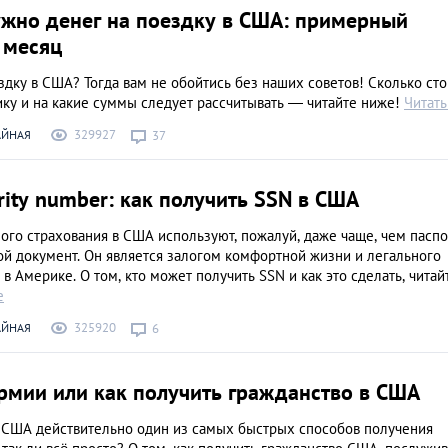
ужно денег на поездку в США: примерный
 месяц
дку в США? Тогда вам не обойтись без наших советов! Сколько сто
ику и на какие суммы следует рассчитывать — читайте ниже!
Читат
329927
АЙНАЯ
37
urity number: как получить SSN в США
ого страхования в США используют, пожалуй, даже чаще, чем паспо
ой документ. Он является залогом комфортной жизни и легального
 в Америке. О том, кто может получить SSN и как это сделать, читай
е
325920
АЙНАЯ
6
рмии или как получить гражданство в США
 США действительно один из самых быстрых способов получения