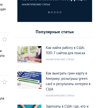
для граждан СНГ
столице
кленово
ны
АНАЛИТИЧЕСКИЕ СТАТЬИ
АНАЛИТИЧЕСКИЕ 
АНАЛИТИЧЕСКИЕ 
АНАЛИТИЧЕСКИЕ 
ица»
Популярные статьи
Как найти работу в США:
и
ТОП-7 сайтов для поиска
кто
АНАЛИТИЧЕСКИЕ СТАТЬИ
Как выиграть грин-карту в
Америку: розыгрыш green
card и результаты лотереи в
США
АНАЛИТИЧЕСКИЕ СТАТЬИ
для
Зарплаты в США: где, кто и