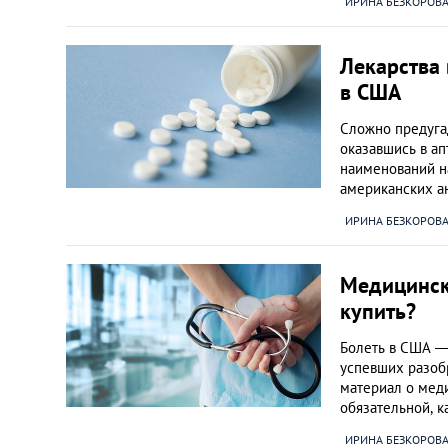
ИРИНА БЕЗКОРОВ
Украина
Лекарства 
в США
Франция
Сложно предугад
оказавшись в ап
Черногория
наименований н
американских 
Эстония
ИРИНА БЕЗКОРОВ
Другие
Медицинска
купить?
Болеть в США —
успевших разоб
материал о мед
обязательной, к
ИРИНА БЕЗКОРОВ