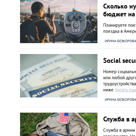
Сколько н
бюджет на
Планируете поез
поездка в Амер
ИРИНА БЕЗКОРОВ
Social sec
Номер социальн
или любой друг
трудоустройства
ниже
Читать ещ
ИРИНА БЕЗКОРОВ
Служба в а
Служба в армии