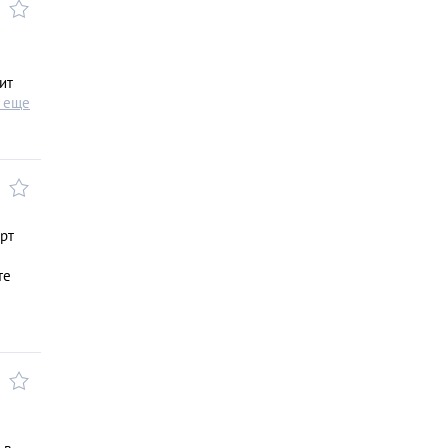
ит
ь еще
рт
те