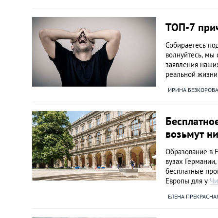
ТОП-7 прич
Собираетесь под
волнуйтесь, мы
заявления наших
реальной жизн
ИРИНА БЕЗКОРОВ
Бесплатное
возьмут н
Образование в Е
вузах Германии,
бесплатные про
Европы для у
Чи
ЕЛЕНА ПРЕКРАСНА