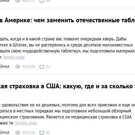
465727
АЙНАЯ
44
в Америке: чем заменить отечественные табл
ать, когда и в какой стране вас повалит очередная хворь. Дабы
теке в Штатах, вы не растерялись и среди десятков малоизвестных
ашли свою «чудодейственную таблетку», мы подготовили материал
ан
Читать еще
462320
АЙНАЯ
22
я страховка в США: какую, где и за сколько
 удовольствие не из дешевых, поэтому для всех приезжих и еще н
раться в местных порядках мы подготовили небольшой обзорный
ицинском страховании. Является ли медицинская страховка в США
аких ти
Читать еще
444136
АЙНАЯ
35