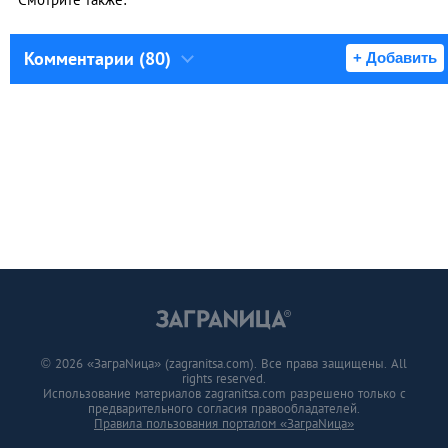
Комментарии (80)
+ Добавить
© 2026 «ЗаграNица» (zagranitsa.com). Все права защищены. All
rights reserved.
Использование материалов zagranitsa.com разрешено только с
предварительного согласия правообладателей.
Правила пользования порталом «ЗаграNица»