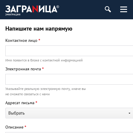
Напишите нам напрямую
*
Контактное лицо
Имя появится в блоке с контактной информацией
*
Электронная почта
Указывайте реальную электронную почту, иначе вы
не сможете связаться с нами
*
Адресат письма
Выбрать
*
Описание