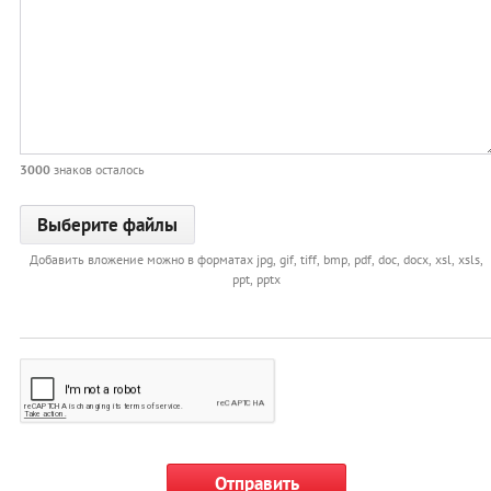
3000
знаков осталось
Добавить вложение можно в форматах jpg, gif, tiff, bmp, pdf, doc, docx, xsl, xsls,
ppt, pptx