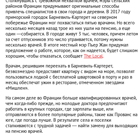
Столкнувшись с тревожной нехваткой врачей, мэры сельских
районов Франции придумывают оригинальные способы
привлечь специалистов в свои города и деревни. В 2017 году
приморский городок Барневиль-Картерет на северном
побережье Франции мог похвастаться пятью врачами. Но всего
несколько месяцев назад трое из них ушли на пенсию, а еще
один —собирается. В городе живут 3 тыс. человек, причем лето
за счет отпускников это число утраивается, потому нужны
несколько врачей. В итоге местный мэр Пьер Жан придумал
предложение о работе, которое, как он надеется, будет слишком
хорошим, чтобы отказаться, сообщает
The Local
.
Врачам, решившим переехать в Барневиль-Картерет,
безвозмездно предоставят квартиру с видом на море, позволят
пользоваться лодкой с бесплатной швартовкой в порту и раз в
месяц обеспечат ужин в ресторане, отмеченном звездами
«Мишлен».
На самом деле во Франции больше квалифицированных врачей,
чем когда-либо прежде, но молодые доктора предпочитают
работать в крупных городах, где зарплаты выше, или
отправляются в более популярные районы, такие как Прованс на
юге, где погода лучше. В результате села и поселки
сталкиваются с трудной задачей — найти замену для выходящих
на пенсию врачей.