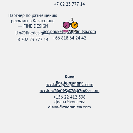
+7 02 23 777 14
Партнер по размещению
рекламы в Казахстане
Пхукет
—
FINE DESIGN
acc.phuket@zagranitsa.com
li.n@finedesign.kz
+66 818 64 24 42
8 702 23 777 14
Киев
Лос-Анджелес
acc.kiev@zagranitsa.com
acc.losangeles@zagranitsa.com
+38 093 578 07 69
+156 22 412 398
Диана Яковлева
diana@zagranitsa.com
+38 095 158 52 20