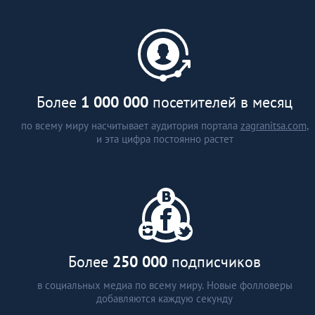
каталог застройщиков и
агентств недвижимости (более
15 стран)
аналитические статьи
интервью с экспертами
Более
1 000 000
посетителей в месяц
по всему миру насчитывает аудитория портала
zagranitsa.com
,
и эта цифра постоянно растет
Более
250 000
подписчиков
в социальных медиа по всему миру. Новые фолловеры
добавляются каждую секунду