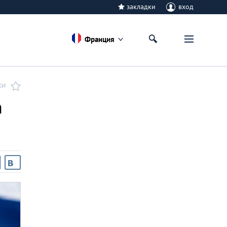
закладки
вход
Франция
КИ
n