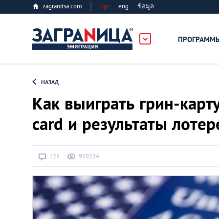
zagranitsa.com
рус
eng
ข้อมูล
ПРОГРАММ
Loading...
НАЗАД
Как выиграть грин-карт
card и результаты лоте
Все страны
125
959234
Болгария
Великобритания