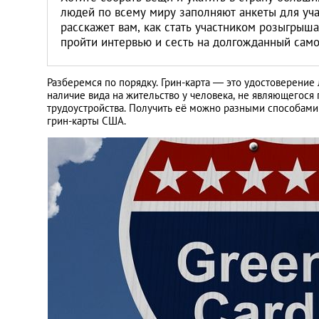
Литва
людей по всему миру заполняют анкеты для уча
расскажет вам, как стать участником розыгрыш
пройти интервью и сесть на долгожданный само
Мальта
Польша
Разберемся по порядку. Грин-карта — это удостоверение
наличие вида на жительство у человека, не являющегос
трудоустройства. Получить её можно разными способами
грин-карты США.
Португалия
Россия
Словакия
Словения
США
Таиланд