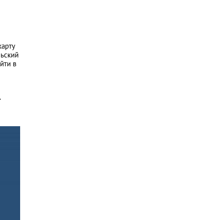
карту
льский
йти в
.