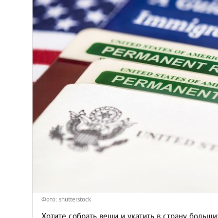
Венгрия
Германия
Греция
Испания
Казахстан
Канада
Кипр
Латвия
Фото: shutterstock
Хотите собрать вещи и укатить в страну боль