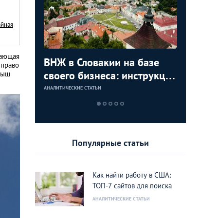
айная
дающая
с в
ВНЖ в Словакии на базе
Деньги л
Зарплат
Виза в К
 право
ура для
своего бизнеса: инструкция
тайских
выгодно
переехат
рыш
для граждан СНГ
столице
кленово
АНАЛИТИЧЕСКИЕ СТАТЬИ
АНАЛИТИЧЕСКИЕ 
АНАЛИТИЧЕСКИЕ 
АНАЛИТИЧЕСКИЕ 
Популярные статьи
Как найти работу в США:
ТОП-7 сайтов для поиска
АНАЛИТИЧЕСКИЕ СТАТЬИ