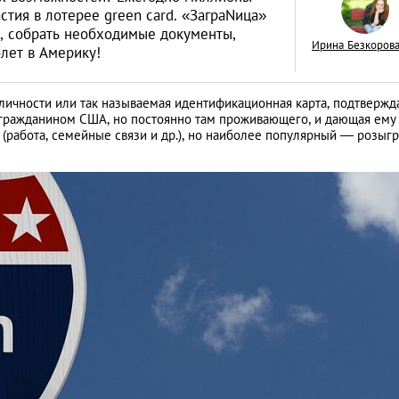
стия в лотерее green card. «ЗаграNица»
а, собрать необходимые документы,
Ирина Безкоров
лет в Америку!
 личности или так называемая идентификационная карта, подтверж
Как открыть бизне
я гражданином США, но постоянно там проживающего, и дающая ему
Словакии: процед
 (работа, семейные связи и др.), но наиболее популярный — розыг
иностранцев
АНАЛИТИЧЕСКИЕ СТАТЬИ