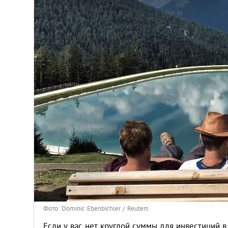
Венгрия
Германия
Греция
Испания
Казахстан
Канада
Кипр
Латвия
Фото: Dominic Ebenbichler / Reuters
Если у вас нет круглой суммы для инвестиций в