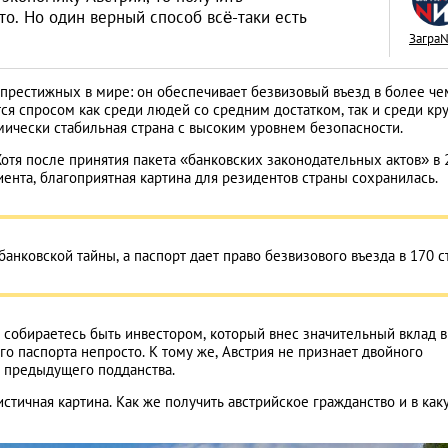
то. Но один верный способ всё-таки есть
Загра
 престижных в мире: он обеспечивает безвизовый въезд в более че
тся спросом как среди людей со средним достатком, так и среди кр
Как открыть бизне
ически стабильная страна с высоким уровнем безопасности.
Словакии: процед
отя после принятия пакета «банковских законодательных актов» в 
иента, благоприятная картина для резидентов страны сохранилась.
иностранцев
АНАЛИТИЧЕСКИЕ СТАТЬИ
анковской тайны, а паспорт дает право безвизового въезда в 170 с
 собираетесь быть инвестором, который внес значительный вклад в
о паспорта непросто. К тому же, Австрия не признает двойного
т предыдущего подданства.
стичная картина. Как же получить австрийское гражданство и в как