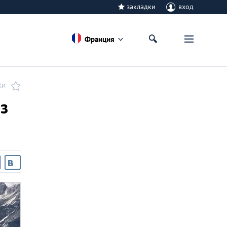
закладки
вход
Франция
КИ
з