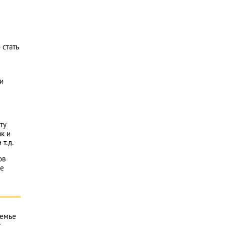
 стать
и
ту
ак и
т.д.
ов
не
семье
х