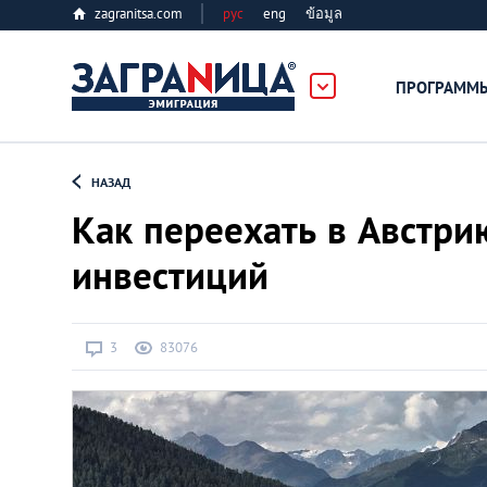
zagranitsa.com
рус
eng
ข้อมูล
ПРОГРАММ
Loading...
НАЗАД
Как переехать в Австри
инвестиций
Все страны
3
83076
Болгария
Великобритания