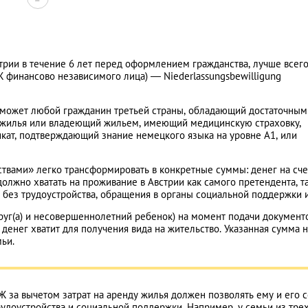
рии в течение 6 лет перед оформлением гражданства, лучше всего
Ж финансово независимого лица) — Niederlassungsbewilligung
 может любой гражданин третьей страны, обладающий достаточным
 жилья или владеющий жильем, имеющий медицинскую страховку,
фикат, подтверждающий знание немецкого языка на уровне А1, или
вами» легко трансформировать в конкретные суммы: денег на сче
должно хватать на проживание в Австрии как самого претендента, т
 без трудоустройства, обращения в органы социальной поддержки и 
супруг(а) и несовершеннолетний ребенок) на момент подачи документ
х денег хватит для получения вида на жительство. Указанная сумма 
ьи.
НЖ за вычетом затрат на аренду жилья должен позволять ему и его 
рудоустройства и социальной поддержки. Например, у семьи из тре