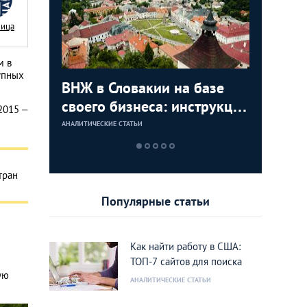
Nица
м в
упных
с в
ВНЖ в Словакии на базе
Деньги л
Зарплат
Виза в К
ура для
своего бизнеса: инструкция
тайских
выгодно
переехат
2015 –
для граждан СНГ
столице
кленово
АНАЛИТИЧЕСКИЕ СТАТЬИ
АНАЛИТИЧЕСКИЕ 
АНАЛИТИЧЕСКИЕ 
АНАЛИТИЧЕСКИЕ 
тран
Популярные статьи
Как найти работу в США:
ТОП-7 сайтов для поиска
ую
АНАЛИТИЧЕСКИЕ СТАТЬИ