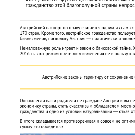
Литва
гражданство этой благополучной страны непрос
Мальта
Австрийский паспорт по праву считается одним из самых
170 стран. Кроме того, австрийское гражданство пользуе
Польша
бизнесменов, поскольку Австрия — политически и эконом
Немаловажную роль играет и закон о банковской тайне. Х
Португалия
2016 гг. этот режим претерпел изменения не в пользу кл
Россия
Австрийские законы гарантируют сохранение б
Словакия
Однако если ваши родители не граждане Австрии и вы не
Словения
экономику страны, стать счастливым обладателем местног
гражданства и одно из условий натурализации — отказ о
США
В итоге складывается противоречивая и совсем не оптими
сумму это обойдется?
Таиланд