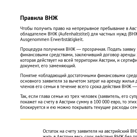
Правила ВНЖ
Чтобы получить право на непрерывное пребывание в Авст
обладателем ВНЖ (Aufenhaltstitel) для частных нужд (ВН
Аusgenommen Erwerbstätigkeit.
Процедура получения ВНЖ — прозрачная. Подать заявку
финансовыми средствами, заключивший договор аренды
которая действует на всей территории Австрии, и серти
документ, его заменяющий.
Понятие «обладающий достаточными финансовыми средст
основного заявителя за вычетом затрат на аренду жилья 
членов его семьи в течение всего срока действия ВНЖ —
Так, если глава семьи из трех человек (заявитель, его 
покажет на счету в Австрии сумму в 100 000 евро, то эти
блокируется и ею можно покрывать текущие расходы сем
Остаток на счету заявителя на австрийский В
жить в Австрии весь срок действия ВНЖ без т