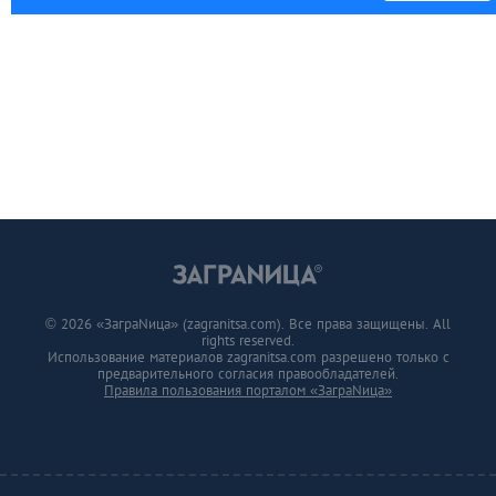
© 2026 «ЗаграNица» (zagranitsa.com). Все права защищены. All
rights reserved.
Использование материалов zagranitsa.com разрешено только с
предварительного согласия правообладателей.
Правила пользования порталом «ЗаграNица»