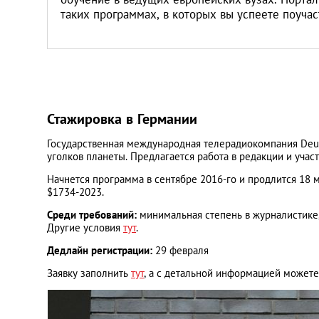
Литва
таких программах, в которых вы успеете поучас
Мальта
Польша
Стажировка в Германии
Португалия
Государственная международная телерадиокомпания Deut
уголков планеты. Предлагается работа в редакции и учас
Россия
Начнется программа в сентябре 2016-го и продлится 18 
$1734-2023.
Словакия
Среди требований:
минимальная степень в журналистике,
Другие условия
тут
.
Словения
Дедлайн регистрации:
29 февраля
Заявку заполнить
тут
, а с детальной информацией может
США
Таиланд