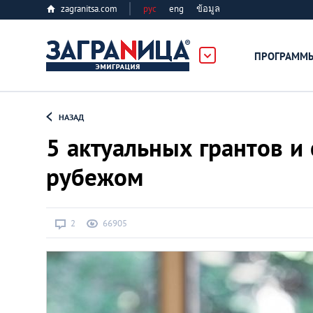
zagranitsa.com
рус
eng
ข้อมูล
ПРОГРАММ
Loading...
НАЗАД
5 актуальных грантов и
рубежом
Все страны
2
66905
Болгария
Великобритания