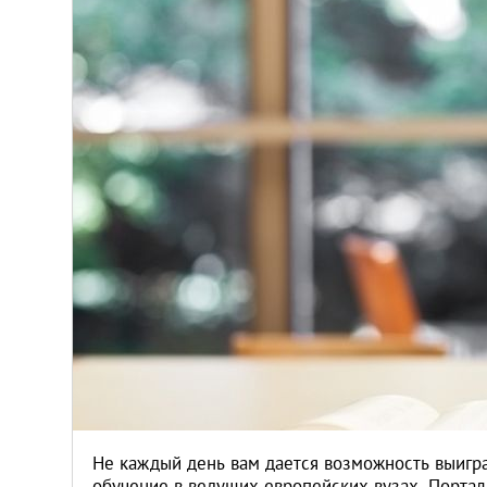
Венгрия
Германия
Греция
Испания
Казахстан
Канада
Кипр
Латвия
Не каждый день вам дается возможность выигра
обучение в ведущих европейских вузах. Порта