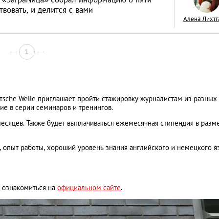
твовать, и делится с вами
Алена Лихтг
1
Как открыть бизне
Словакии: процед
иностранцев
АНАЛИТИЧЕСКИЕ СТАТЬИ
sche Welle приглашает пройти стажировку журналистам из разных
тие в серии семинаров и тренингов.
месяцев. Также будет выплачиваться ежемесячная стипендия в разм
 опыт работы, хороший уровень знания английского и немецкого я
е ознакомиться на
официальном сайте
.