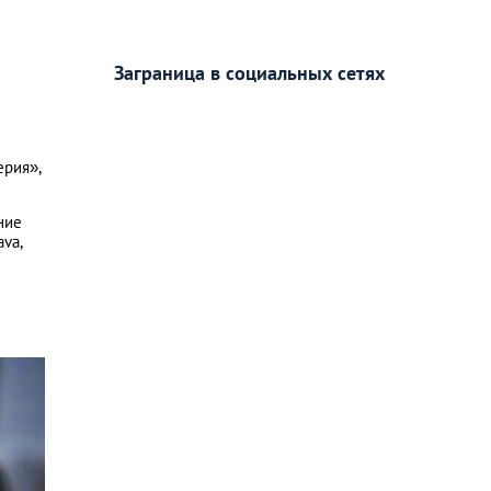
Заграница в социальных сетях
ерия»,
ние
ava,