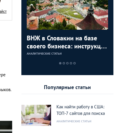
айст
с в
ВНЖ в Словакии на базе
Деньги л
Зарплат
Виза в К
ура для
своего бизнеса: инструкция
тайских
выгодно
переехат
для граждан СНГ
столице
кленово
АНАЛИТИЧЕСКИЕ СТАТЬИ
АНАЛИТИЧЕСКИЕ 
АНАЛИТИЧЕСКИЕ 
АНАЛИТИЧЕСКИЕ 
ере
Популярные статьи
зыков.
Как найти работу в США:
ТОП-7 сайтов для поиска
АНАЛИТИЧЕСКИЕ СТАТЬИ