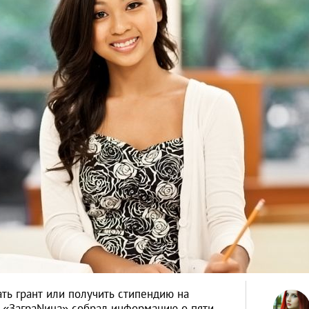
ть грант или получить стипендию на
л «ЗаграNица» собрал информацию о пяти