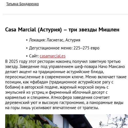
Татьяна Бондаренко
Casa Marcial (Астурия) – три звезды Мишлен
Локация: Ласиегас, Астурия
Дегустационное меню: 225–275 евро
Сайт:
casamarcial.es
В 2025 году этот ресторан наконец получил заветную третью
звезду. Заведение под управлением шеф-повара Начо Мансано
делает акцент на традиционные астурийские блюда,
переосмысленные в современном ключе. Меню включает такие
позиции, как «фабада» (традиционное астурийское рагу с
бобами) в авторской подаче, жареный морской окунь с
эмульсией из устриц и фирменный яблочный десерт с
карамелью и специями. Атмосфера заведения сочетает
деревенский уют и высокую гастрономию, а панорамные виды
на горы лишь усиливают впечатление от трапезы.