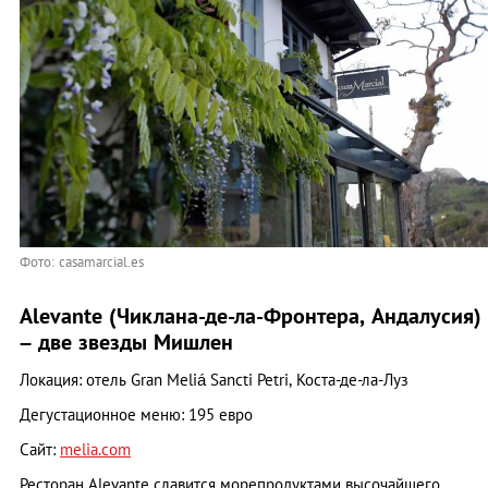
Фото: casamarcial.es
Alevante (Чиклана-де-ла-Фронтера, Андалусия)
– две звезды Мишлен
Локация: отель Gran Meliá Sancti Petri, Коста-де-ла-Луз
Дегустационное меню: 195 евро
Сайт:
melia.com
Ресторан Alevante славится морепродуктами высочайшего