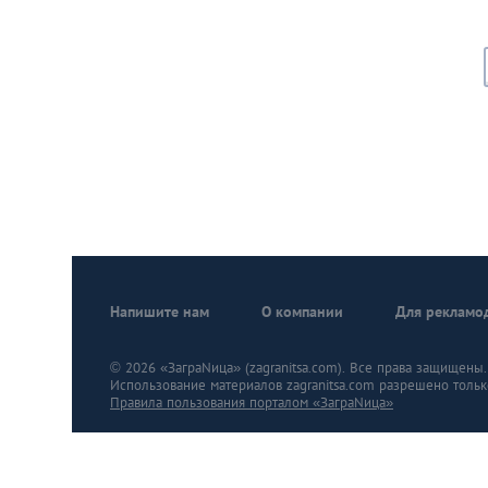
Напишите нам
О компании
Для рекламо
© 2026 «ЗаграNица» (zagranitsa.com). Все права защищены. A
Использование материалов zagranitsa.com разрешено тольк
Правила пользования порталом «ЗаграNица»