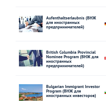
Венгрия
Германия
Aufenthaltserlaubnis (ВНЖ
для иностранных
предпринимателей)
Греция
Испания
British Columbia Provincial
Казахстан
Nominee Program (ВНЖ для
иностранных
предпринимателей)
Канада
Кипр
Bulgarian Immigrant Investor
Program (ВНЖ для
Латвия
иностранных инвесторов)