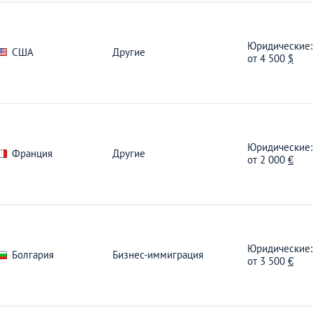
Юридические:
США
Другие
от
4 500
$
Юридические:
Франция
Другие
от
2 000
€
Юридические:
Болгария
Бизнес-иммиграция
от
3 500
€