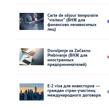
Литва
Мальта
Carte de séjour temporaire
"visiteur" (ВНЖ для
финансово независимых
Польша
лиц)
Португалия
Dovoljenje za Začasno
Prebivanje (ВНЖ для
Россия
иностранных
предпринимателей)
Словакия
Словения
E-2 visa для инвесторов —
граждан стран-участниц
США
международного договора
Таиланд