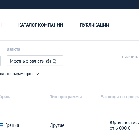
Ы
КАТАЛОГ КОМПАНИЙ
ПУБЛИКАЦИИ
Валюта
Очистить
Местные валюты ($₽€)
ольше параметров
Страна
Тип программы
Расходы на прогр
Юридические:
Греция
Другие
от
6 000
€
Всерьез и надолг