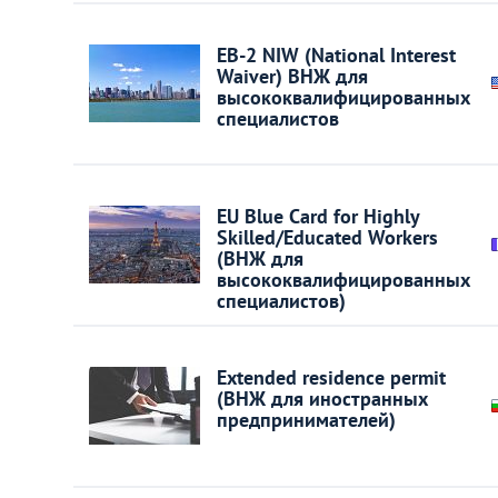
EB-2 NIW (National Interest
Украина
Waiver) ВНЖ для
высококвалифицированных
Франция
специалистов
Черногория
EU Blue Card for Highly
Skilled/Educated Workers
Эстония
(ВНЖ для
высококвалифицированных
специалистов)
Другие
Extended residence permit
(ВНЖ для иностранных
предпринимателей)