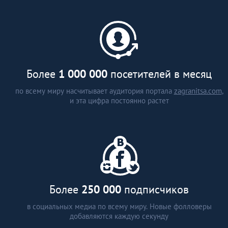
каталог застройщиков и
агентств недвижимости (более
15 стран)
аналитические статьи
интервью с экспертами
Более
1 000 000
посетителей в месяц
по всему миру насчитывает аудитория портала
zagranitsa.com
,
и эта цифра постоянно растет
Более
250 000
подписчиков
в социальных медиа по всему миру. Новые фолловеры
добавляются каждую секунду