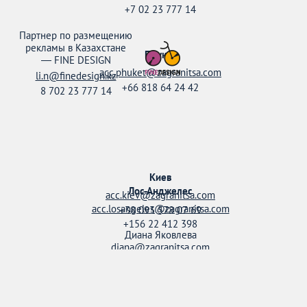
+7 02 23 777 14
Партнер по размещению
рекламы в Казахстане
Пхукет
—
FINE DESIGN
acc.phuket@zagranitsa.com
li.n@finedesign.kz
+66 818 64 24 42
8 702 23 777 14
Киев
Лос-Анджелес
acc.kiev@zagranitsa.com
acc.losangeles@zagranitsa.com
+38 093 578 07 69
+156 22 412 398
Диана Яковлева
diana@zagranitsa.com
+38 095 158 52 20