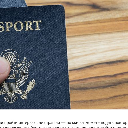
 или пройти интервью, не страшно — позже вы можете подать повто
 запрещают двойного гражданства, так что не переживайте о потер