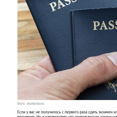
Украина
Франция
Черногория
Эстония
Другие
Фото: shutterstock
Если у вас не получилось с первого раза сдать экзамен
прошение. Ну и напоминаем, что американские законы не