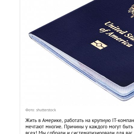
Венгрия
Германия
Греция
Испания
Казахстан
Канада
Кипр
Фото: shutterstock
Латвия
Жить в Америке, работать на крупную IT-компа
мечтают многие. Причины у каждого могут быть 
всех! Мы собрали и систематизировали для ва