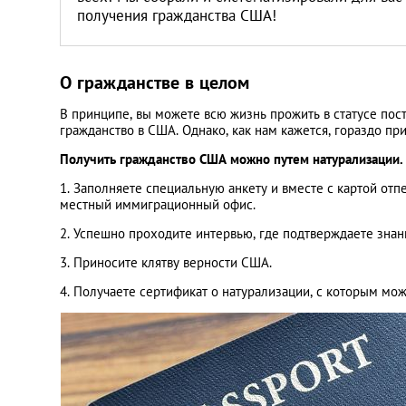
Литва
получения гражданства США!
Мальта
О гражданстве в целом
Польша
В принципе, вы можете всю жизнь прожить в статусе пост
гражданство в США. Однако, как нам кажется, гораздо пр
Португалия
Получить гражданство США можно путем натурализации. 
1. Заполняете специальную анкету и вместе с картой отп
Россия
местный иммиграционный офис.
2. Успешно проходите интервью, где подтверждаете знани
Словакия
3. Приносите клятву верности США.
4. Получаете сертификат о натурализации, с которым мо
Словения
США
Таиланд