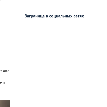
Заграница в социальных сетях
еского
м в