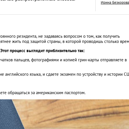
Ирина Безкоров
Как открыть бизне
оянного резидента, не задаваясь вопросом о том, как получить
иятнее жить под защитой страны, в которой проводишь столько вре
Словакии: процед
Этот процесс выглядит приблизительно так:
иностранцев
АНАЛИТИЧЕСКИЕ СТАТЬИ
ечатков пальцев, фотографиями и копией грин-карты отправляете в
е английского языка, и сдаете экзамен по устройству и истории С
жете обращаться за американским паспортом.