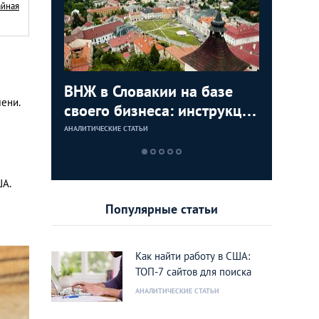
айная
с в
ВНЖ в Словакии на базе
Деньги л
Зарплат
Виза в К
мени.
ура для
своего бизнеса: инструкция
тайских
выгодно
переехат
для граждан СНГ
столице
кленово
АНАЛИТИЧЕСКИЕ СТАТЬИ
АНАЛИТИЧЕСКИЕ 
АНАЛИТИЧЕСКИЕ 
АНАЛИТИЧЕСКИЕ 
ША.
Популярные статьи
Как найти работу в США:
ТОП-7 сайтов для поиска
АНАЛИТИЧЕСКИЕ СТАТЬИ