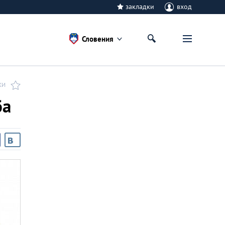
закладки
вход
Словения
КИ
ба