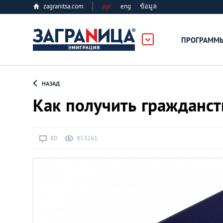
zagranitsa.com
рус
eng
ข้อมูล
ПРОГРАММ
Loading...
НАЗАД
Как получить гражданс
80
853261
Все страны
Болгария
Великобритания