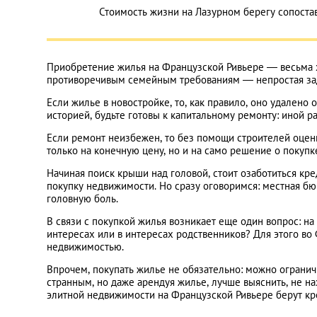
Стоимость жизни на Лазурном берегу сопост
Приобретение жилья на Французской Ривьере — весьма хл
противоречивым семейным требованиям — непростая за
Если жилье в новостройке, то, как правило, оно удалено 
историей, будьте готовы к капитальному ремонту: иной ра
Если ремонт неизбежен, то без помощи строителей оцен
только на конечную цену, но и на само решение о покупк
Начиная поиск крыши над головой, стоит озаботиться кр
покупку недвижимости. Но сразу оговоримся: местная б
головную боль.
В связи с покупкой жилья возникает еще один вопрос: на
интересах или в интересах родственников? Для этого во
недвижимостью.
Впрочем, покупать жилье не обязательно: можно огранич
странным, но даже арендуя жилье, лучше выяснить, не нах
элитной недвижимости на Французской Ривьере берут кр