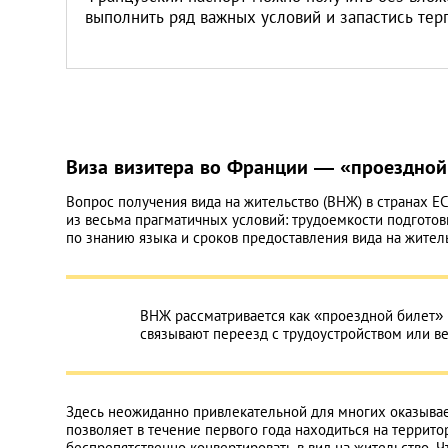
Литва
выполнить ряд важных условий и запастись те
Мальта
Польша
Виза визитера во Франции — «проездной 
Португалия
Вопрос получения вида на жительство (ВНЖ) в странах ЕС
из весьма прагматичных условий: трудоемкости подгото
Россия
по знанию языка и сроков предоставления вида на житель
Словакия
ВНЖ рассматривается как «проездной билет» 
Словения
связывают переезд с трудоустройством или в
США
Здесь неожиданно привлекательной для многих оказывает
позволяет в течение первого года находиться на террит
Таиланд
беспрепятственно конвертировать в вид на жительство. 