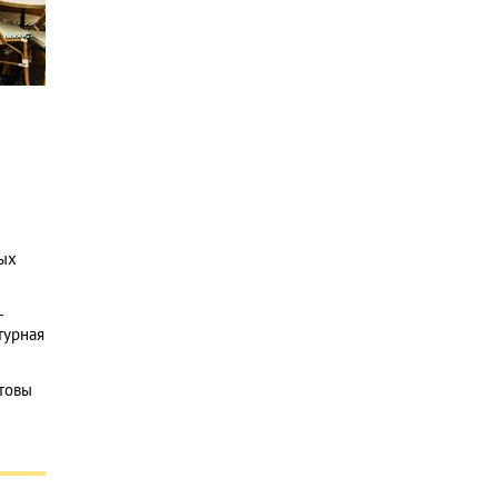
ных
—
турная
отовы