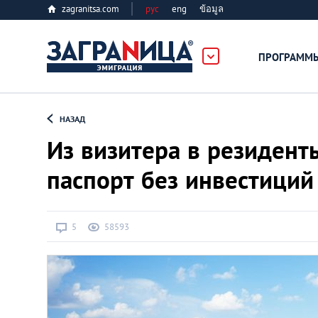
zagranitsa.com
рус
eng
ข้อมูล
ПРОГРАММ
Loading...
НАЗАД
Из визитера в резидент
паспорт без инвестиций
Все страны
5
58593
Болгария
Великобритания