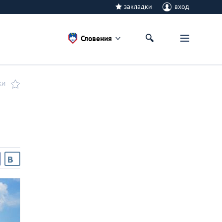
закладки
вход
Словения
КИ