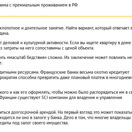
авима с премиальным проживанием в РФ
опотное и длительное занятие. Найти вариант, который отвечает 
дача.
от деловой и культурной активности. Если вы ищете квартиру в доме
з затраты на него сопоставимы с ценой объекта.
ить «масштаб бедствия» сложно. Их заключение может повлиять не
е.
едитными ресурсами. Французские банки весьма охотно кредитуют
юрократия способна превратить даже плановый платеж в многоднев
 кого и как его оформлять, чтобы можно было распорядиться им в с
 Франции существуют SCI компании для владения и управления
иться долгосрочной арендой. На первый взгляд это может показать
одится ли оно в залоге у банка. Дело в том, что многие владельцы
едиты под залог своего имущества.