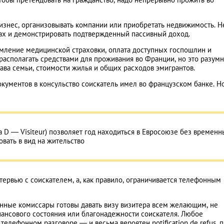
изнес, организовывать компании или приобретать недвижимость. Н
тах и демонстрировать подтвержденный пассивный доход.
рмление медицинской страховки, оплата доступных госпошлин и
 располагать средствами для проживания во Франции, но это разум
става семьи, стоимости жилья и общих расходов эмигрантов.
кументов в консульство соискатель имел во французском банке. Но
а D — Visiteur) позволяет год находиться в Евросоюзе без временн
овать в вид на жительство
ервью с соискателем, а, как правило, ограничивается телефонным
нные комиссары готовы давать визу визитера всем желающим, не
инансового состояния или благонадежности соискателя. Любое
телефонном разговоре — и весьма вероятен notification de refus, п