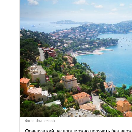
Венгрия
Германия
Греция
Испания
Казахстан
Канада
Кипр
Латвия
Фото: shutterstock
Французский паспорт можно получить без вложе