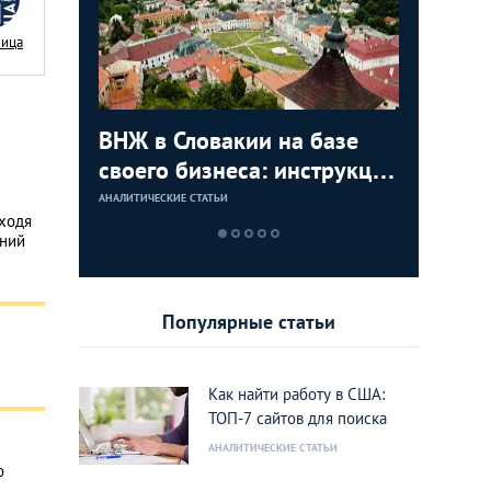
Nица
с в
ВНЖ в Словакии на базе
Деньги л
Зарплат
Виза в К
ура для
своего бизнеса: инструкция
тайских
выгодно
переехат
для граждан СНГ
столице
кленово
АНАЛИТИЧЕСКИЕ СТАТЬИ
АНАЛИТИЧЕСКИЕ 
АНАЛИТИЧЕСКИЕ 
АНАЛИТИЧЕСКИЕ 
сходя
аний
Популярные статьи
Как найти работу в США:
ТОП-7 сайтов для поиска
АНАЛИТИЧЕСКИЕ СТАТЬИ
о