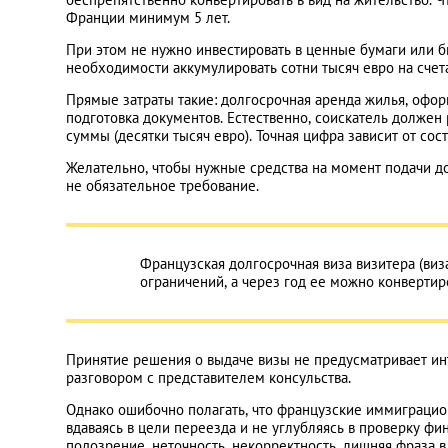
Франции минимум 5 лет.
При этом не нужно инвестировать в ценные бумаги или б
Украина
необходимости аккумулировать сотни тысяч евро на сче
Прямые затраты такие: долгосрочная аренда жилья, офо
Франция
подготовка документов. Естественно, соискатель должен
суммы (десятки тысяч евро). Точная цифра зависит от со
Черногория
Желательно, чтобы нужные средства на момент подачи до
не обязательное требование.
Эстония
Французская долгосрочная виза визитера (виз
Другие
ограничений, а через год ее можно конвертир
Принятие решения о выдаче визы не предусматривает инт
разговором с представителем консульства.
Однако ошибочно полагать, что французские иммиграцио
вдаваясь в цели переезда и не углубляясь в проверку ф
подозрение, неточность, некорректность, лишняя фраза в 