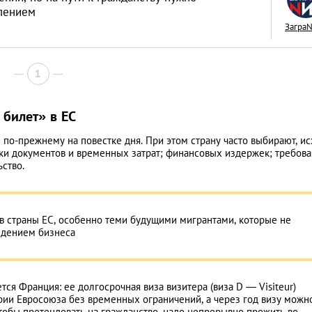
рпением
Загра
1
Как открыть бизне
Словакии: процед
билет» в ЕС
иностранцев
АНАЛИТИЧЕСКИЕ СТАТЬИ
 по-прежнему на повестке дня. При этом страну часто выбирают, и
вки документов и временных затрат; финансовых издержек; требов
ство.
в страны ЕС, особенно теми будущими мигрантами, которые не
едением бизнеса
ся Франция: ее долгосрочная виза визитера (виза D — Visiteur)
ории Евросоюза без временных ограничений, а через год визу можн
Чтобы претендовать на гражданство, надо непрерывно прожить во