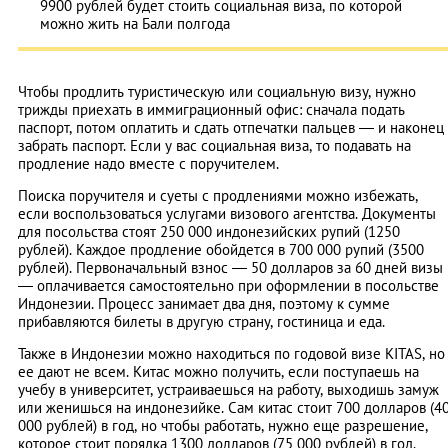
9900 рублей будет стоить социальная виза, по которой
можно жить на Бали полгода
Чтобы продлить туристическую или социальную визу, нужно
трижды приехать в иммиграционный офис: сначала подать
паспорт, потом оплатить и сдать отпечатки пальцев — и наконец
забрать паспорт. Если у вас социальная виза, то подавать на
продление надо вместе с поручителем.
Поиска поручителя и суеты с продлениями можно избежать,
если воспользоваться услугами визового агентства. Документы
для посольства стоят 250 000 индонезийских рупий (1250
рублей). Каждое продление обойдется в 700 000 рупий (3500
рублей). Первоначальный взнос — 50 долларов за 60 дней визы
— оплачивается самостоятельно при оформлении в посольстве
Индонезии. Процесс занимает два дня, поэтому к сумме
прибавляются билеты в другую страну, гостиница и еда.
Также в Индонезии можно находиться по годовой визе KITAS, но
ее дают не всем. Китас можно получить, если поступаешь на
учебу в университет, устраиваешься на работу, выходишь замуж
или женишься на индонезийке. Сам китас стоит 700 долларов (4
000 рублей) в год, но чтобы работать, нужно еще разрешение,
которое стоит порядка 1300 долларов (75 000 рублей) в год.