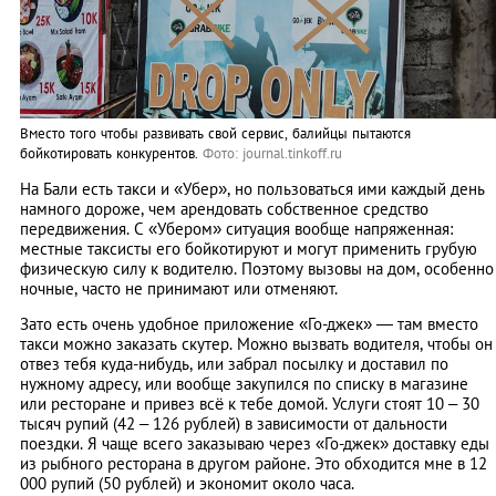
Вместо того чтобы развивать свой сервис, балийцы пытаются
бойкотировать конкурентов.
Фото: journal.tinkoff.ru
На Бали есть такси и «Убер», но пользоваться ими каждый день
намного дороже, чем арендовать собственное средство
передвижения. С «Убером» ситуация вообще напряженная:
местные таксисты его бойкотируют и могут применить грубую
физическую силу к водителю. Поэтому вызовы на дом, особенно
ночные, часто не принимают или отменяют.
Зато есть очень удобное приложение «Го-джек» — там вместо
такси можно заказать скутер. Можно вызвать водителя, чтобы он
отвез тебя куда-нибудь, или забрал посылку и доставил по
нужному адресу, или вообще закупился по списку в магазине
или ресторане и привез всё к тебе домой. Услуги стоят 10 – 30
тысяч рупий (42 – 126 рублей) в зависимости от дальности
поездки. Я чаще всего заказываю через «Го-джек» доставку еды
из рыбного ресторана в другом районе. Это обходится мне в 12
000 рупий (50 рублей) и экономит около часа.