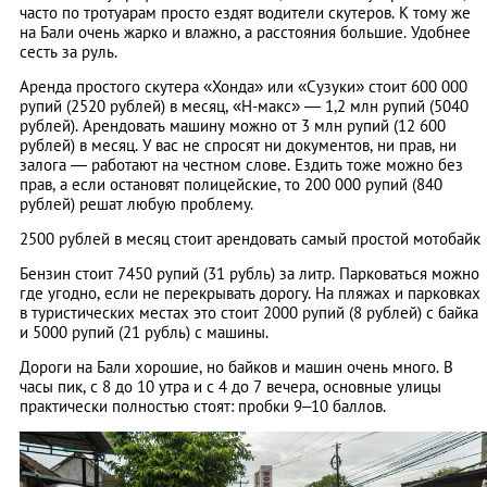
часто по тротуарам просто ездят водители скутеров. К тому же
на Бали очень жарко и влажно, а расстояния большие. Удобнее
сесть за руль.
Аренда простого скутера «Хонда» или «Сузуки» стоит 600 000
рупий (2520 рублей) в месяц, «Н-макс» — 1,2 млн рупий (5040
рублей). Арендовать машину можно от 3 млн рупий (12 600
рублей) в месяц. У вас не спросят ни документов, ни прав, ни
залога — работают на честном слове. Ездить тоже можно без
прав, а если остановят полицейские, то 200 000 рупий (840
рублей) решат любую проблему.
2500 рублей в месяц стоит арендовать самый простой мотобайк
Бензин стоит 7450 рупий (31 рубль) за литр. Парковаться можно
где угодно, если не перекрывать дорогу. На пляжах и парковках
в туристических местах это стоит 2000 рупий (8 рублей) с байка
и 5000 рупий (21 рубль) с машины.
Дороги на Бали хорошие, но байков и машин очень много. В
часы пик, с 8 до 10 утра и с 4 до 7 вечера, основные улицы
практически полностью стоят: пробки 9–10 баллов.