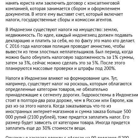
нанять юриста или заключить договор с консалтинговой
компанией, которая занимается сбором и оформлением
документов. В итоге ему выставят счет, который включает
налоги, государственные сборы и комиссии агентов.
В Индонезии существуют налоги на имущество: землю,
недвижимость. По идее, каждый индонезиец должен подавать
декларацию и платить за себя, но по факту это мало кто делает.
С 2016 года налоговая полиция проводит амнистию, чтобы
вывести из тени злостных неплательщиков. Был период, когда
можно было обнулить налоговую задолженность за 1% суммы,
затем за 3%, сейчас можно сделать это за 5%. После этого
планируются массовые проверки и штрафы под 200%.
Налоги в Индонезии влияют на формирование цен. Тут,
например, существует налог на роскошь, которым облагаются
определенные категории товаров, не обязательно
принадлежащие к сегменту дорогих. Гидрокостюмы в Индонези
стоят в полтора-два раза дороже, чем в России или Европе, как
раз из-за этого налога. Когда заказываешь что-то из
иностранных интернет-магазинов и сумма заказа больше 500
000 рупий (2100 рублей), тоже придется заплатить налог. Его
размер будет зависеть от категории товара. Иногда придется
заплатить еще до 30% стоимости вещи.
Однажды я заказала одежду с «Асоса» на 90 долларов (5200