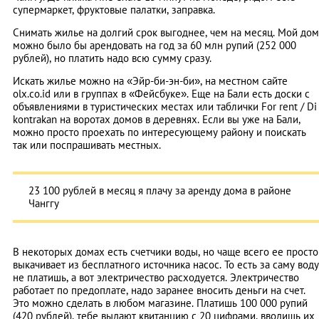
супермаркет, фруктовые палатки, заправка.
Снимать жилье на долгий срок выгоднее, чем на месяц. Мой дом
можно было бы арендовать на год за 60 млн рупий (252 000
рублей), но платить надо всю сумму сразу.
Искать жилье можно на «Эйр-би-эн-би», на местном сайте
olx.co.id или в группах в «Фейсбуке». Еще на Бали есть доски с
объявлениями в туристических местах или таблички For rent / Di
kontrakan на воротах домов в деревнях. Если вы уже на Бали,
можно просто проехать по интересующему району и поискать
так или поспрашивать местных.
23 100 рублей в месяц я плачу за аренду дома в районе
Чанггу
В некоторых домах есть счетчики воды, но чаще всего ее просто
выкачивает из бесплатного источника насос. То есть за саму воду
не платишь, а вот электричество расходуется. Электричество
работает по предоплате, надо заранее вносить деньги на счет.
Это можно сделать в любом магазине. Платишь 100 000 рупий
(420 рублей), тебе выдают квитанцию с 20 цифрами, вводишь их