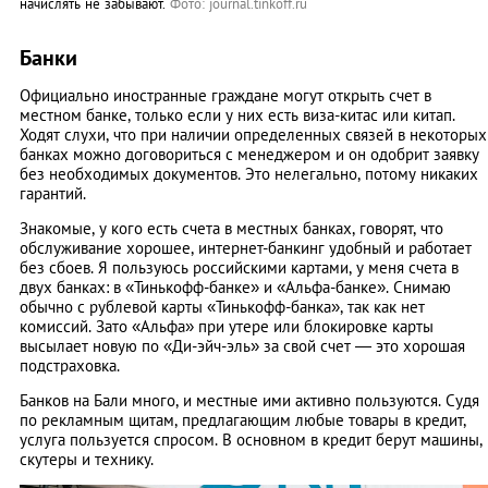
начислять не забывают.
Фото: journal.tinkoff.ru
Банки
Официально иностранные граждане могут открыть счет в
местном банке, только если у них есть виза-китас или китап.
Ходят слухи, что при наличии определенных связей в некоторых
банках можно договориться с менеджером и он одобрит заявку
без необходимых документов. Это нелегально, потому никаких
гарантий.
Знакомые, у кого есть счета в местных банках, говорят, что
обслуживание хорошее, интернет-банкинг удобный и работает
без сбоев. Я пользуюсь российскими картами, у меня счета в
двух банках: в «Тинькофф-банке» и «Альфа-банке». Снимаю
обычно с рублевой карты «Тинькофф-банка», так как нет
комиссий. Зато «Альфа» при утере или блокировке карты
высылает новую по «Ди-эйч-эль» за свой счет — это хорошая
подстраховка.
Банков на Бали много, и местные ими активно пользуются. Судя
по рекламным щитам, предлагающим любые товары в кредит,
услуга пользуется спросом. В основном в кредит берут машины,
скутеры и технику.