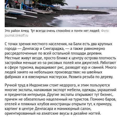
Это район Амед. Тут всегда очень спокойно и почти нет людей.
Фото:
journal.tinkoff.ru
С точки зрения местного населения, на Бали есть два крупных
города — Денпасар и Сингараджа, — а также равномерно
рассредоточенные по всей остальной площади деревни.
Местные живут везде, просто ближе к центру острова плотность
застройки меньше из-за рисовых полей или джунглей. Работают
в сфере туризма, выращивают рис, разводят кур и свиней. Много
людей занято на небольших производствах: на швейных
фабриках и в ювелирных мастерски. Развита резьба по дереву.
Ручной труд в Индонезии стоит недорого, и этим пользуются
многие экспаты, налаживая экспорт мебели, одежды, украшений
и предметов интерьера. Другие экспаты открывают тут бизнес,
причем не обязательно нацеленный на туристов. Помимо баров,
отелей и пляжных клубов иностранцы открыли тут, к примеру,
картинг в центре Денпасара и маникюрный салон,
ориентированный на азиатские вкусы в дизайне ногтей.