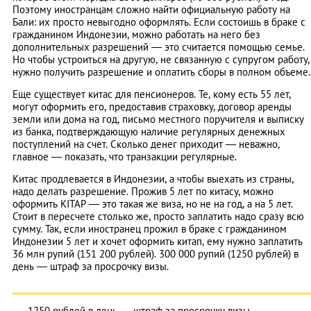
Поэтому иностранцам сложно найти официальную работу на
Бали: их просто невыгодно оформлять. Если состоишь в браке с
гражданином Индонезии, можно работать на него без
дополнительных разрешений — это считается помощью семье.
Но чтобы устроиться на другую, не связанную с супругом работу,
нужно получить разрешение и оплатить сборы в полном объеме.
Еще существует китас для пенсионеров. Те, кому есть 55 лет,
могут оформить его, предоставив страховку, договор аренды
земли или дома на год, письмо местного поручителя и выписку
из банка, подтверждающую наличие регулярных денежных
поступлений на счет. Сколько денег приходит — неважно,
главное — показать, что транзакции регулярные.
Китас продлевается в Индонезии, а чтобы выехать из страны,
надо делать разрешение. Прожив 5 лет по китасу, можно
оформить KITAP — это такая же виза, но не на год, а на 5 лет.
Стоит в пересчете столько же, просто заплатить надо сразу всю
сумму. Так, если иностранец прожил в браке с гражданином
Индонезии 5 лет и хочет оформить китап, ему нужно заплатить
36 млн рупий (151 200 рублей). 300 000 рупий (1250 рублей) в
день — штраф за просрочку визы.
1250 рублей в день — штраф за просрочку визы