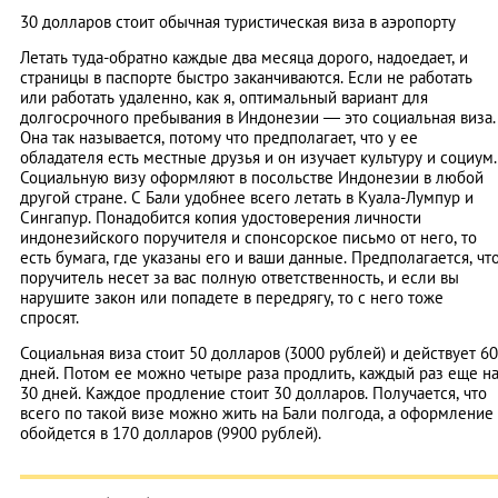
30 долларов стоит обычная туристическая виза в аэропорту
Летать туда-обратно каждые два месяца дорого, надоедает, и
страницы в паспорте быстро заканчиваются. Если не работать
или работать удаленно, как я, оптимальный вариант для
долгосрочного пребывания в Индонезии — это социальная виза.
Она так называется, потому что предполагает, что у ее
обладателя есть местные друзья и он изучает культуру и социум.
Социальную визу оформляют в посольстве Индонезии в любой
другой стране. С Бали удобнее всего летать в Куала-Лумпур и
Сингапур. Понадобится копия удостоверения личности
индонезийского поручителя и спонсорское письмо от него, то
есть бумага, где указаны его и ваши данные. Предполагается, чт
поручитель несет за вас полную ответственность, и если вы
нарушите закон или попадете в передрягу, то с него тоже
спросят.
Социальная виза стоит 50 долларов (3000 рублей) и действует 60
дней. Потом ее можно четыре раза продлить, каждый раз еще н
30 дней. Каждое продление стоит 30 долларов. Получается, что
всего по такой визе можно жить на Бали полгода, а оформление
обойдется в 170 долларов (9900 рублей).