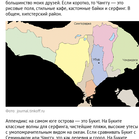
большинство моих друзей. Если коротко, то Чанггу — это
рисовые поля, стильные кафе, кастомные байки и серфинг. В
общем, хипстерский район.
Фото: journal.tinkoff.ru
Аппендикс на самом юге острова — это Букит. На Буките
классные волны для серфинга, чистейшие пляжи, высокие утесы
с умопомрачительным видом на океан. Если сравнивать Букит с
Семиньяком или Чанггу, это как деревня и город. На Буките