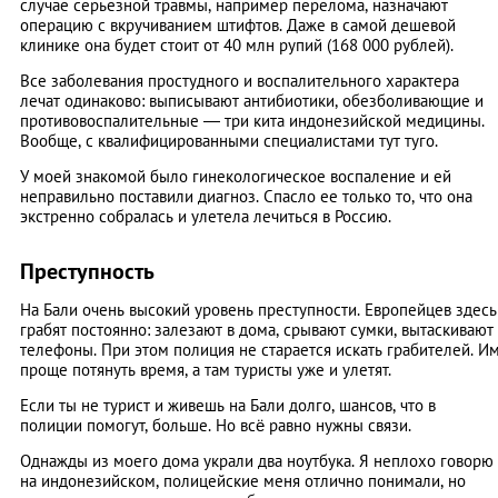
случае серьезной травмы, например перелома, назначают
операцию с вкручиванием штифтов. Даже в самой дешевой
клинике она будет стоит от 40 млн рупий (168 000 рублей).
Все заболевания простудного и воспалительного характера
лечат одинаково: выписывают антибиотики, обезболивающие и
противовоспалительные — три кита индонезийской медицины.
Вообще, с квалифицированными специалистами тут туго.
У моей знакомой было гинекологическое воспаление и ей
неправильно поставили диагноз. Спасло ее только то, что она
экстренно собралась и улетела лечиться в Россию.
Преступность
На Бали очень высокий уровень преступности. Европейцев здесь
грабят постоянно: залезают в дома, срывают сумки, вытаскивают
телефоны. При этом полиция не старается искать грабителей. И
проще потянуть время, а там туристы уже и улетят.
Если ты не турист и живешь на Бали долго, шансов, что в
полиции помогут, больше. Но всё равно нужны связи.
Однажды из моего дома украли два ноутбука. Я неплохо говорю
на индонезийском, полицейские меня отлично понимали, но