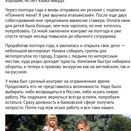
хороший, но без языка никуда.
Через полтора года я вновь отправила им резюме с подписью:
«Помните меня? Я уже выучила итальянский». После еще двух
собеседований мне предложили вакансию стажера. Оплата няни
для детей была больше, чем моя зарплата, но мне хотелось
попробовать. Со мной заключили контракт на полгода и уже
спустя четыре месяца повысили до обычного сотрудника.
Проработав полтора года, я уволилась и открыла свое дело —
небольшой велопрокат. Начала собирать группы для
велопрогулок по городу. Ездила с людьми по интересным
местам, куда редко доходят туристы. Компания быстро набирала
обороты, и теперь я провожу экскурсии как на английском, так и
на русском.
У мужа был срочный контракт на ограниченное время.
Продолжить его не представилось возможности. Надо было
выбирать: либо возвращаться в Россию, либо искать новую
работу. Мы подумали: вернуться всегда успеем, попробуем
остаться. Сразу должность в банковской сфере получить
непросто. Почти год муж искал работу и все-таки нашел.