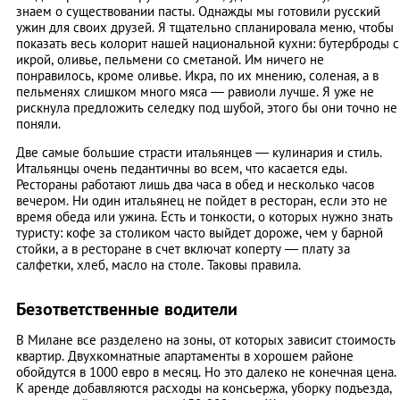
знаем о существовании пасты. Однажды мы готовили русский
ужин для своих друзей. Я тщательно спланировала меню, чтобы
показать весь колорит нашей национальной кухни: бутерброды с
икрой, оливье, пельмени со сметаной. Им ничего не
понравилось, кроме оливье. Икра, по их мнению, соленая, а в
пельменях слишком много мяса — равиоли лучше. Я уже не
рискнула предложить селедку под шубой, этого бы они точно не
поняли.
Две самые большие страсти итальянцев — кулинария и стиль.
Итальянцы очень педантичны во всем, что касается еды.
Рестораны работают лишь два часа в обед и несколько часов
вечером. Ни один итальянец не пойдет в ресторан, если это не
время обеда или ужина. Есть и тонкости, о которых нужно знать
туристу: кофе за столиком часто выйдет дороже, чем у барной
стойки, а в ресторане в счет включат коперту — плату за
салфетки, хлеб, масло на столе. Таковы правила.
Безответственные водители
В Милане все разделено на зоны, от которых зависит стоимость
квартир. Двухкомнатные апартаменты в хорошем районе
обойдутся в 1000 евро в месяц. Но это далеко не конечная цена.
К аренде добавляются расходы на консьержа, уборку подъезда,