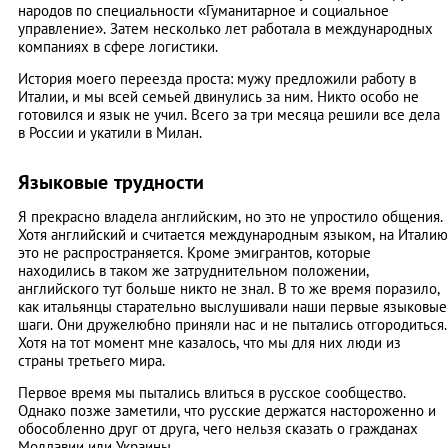
народов по специальности «Гуманитарное и социальное
управление». Затем несколько лет работала в международных
компаниях в сфере логистики.
История моего переезда проста: мужу предложили работу в
Италии, и мы всей семьей двинулись за ним. Никто особо не
готовился и язык не учил. Всего за три месяца решили все дела
в России и укатили в Милан.
Языковые трудности
Я прекрасно владела английским, но это не упростило общения.
Хотя английский и считается международным языком, на Италию
это не распространяется. Кроме эмигрантов, которые
находились в таком же затруднительном положении,
английского тут больше никто не знал. В то же время поразило,
как итальянцы старательно выслушивали наши первые языковые
шаги. Они дружелюбно приняли нас и не пытались отгородиться.
Хотя на тот момент мне казалось, что мы для них люди из
страны третьего мира.
Первое время мы пытались влиться в русское сообщество.
Однако позже заметили, что русские держатся настороженно и
обособленно друг от друга, чего нельзя сказать о гражданах
Молдавии или Украины.