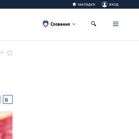
закладки
вход
Словения
КИ