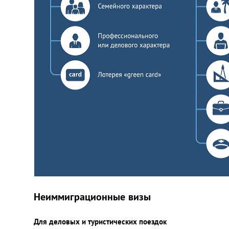
Украина
Франция
Черногория
Эстония
Другие
Неиммиграционные визы
Для деловых и туристических поездок