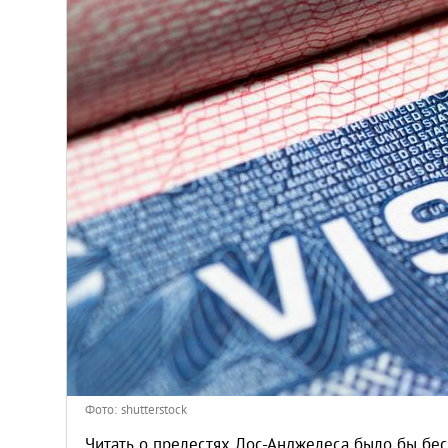
Венгрия
Германия
Греция
Испания
Казахстан
Канада
Кипр
Латвия
Фото: shutterstock
Читать о прелестях Лос-Анджелеса было бы бес