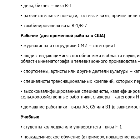
• дела, бизнес – виза B-1
• развлекательные поездки, гостевые визы, прочие цели
• комбинированная виза B-1/B-2
Рабочие (для временной работы в США)
• журналисты и сотрудники СМИ – категория I
• люди с выдающимися способностями в области науки, ис
области кинематографа и телевизионного производства –
• спортсмены, артисты или другие деятели культуры – ка
• специалисты транснациональных компаний, которых пер
• высококвалифицированные специалисты, квалифициров
сельскохозяйственные работники, стажеры - категория H
• домашние работники - визы A3, G5 или B1 (в зависимост
Учебные
• студенты колледжа или университета - виза F-1
• неакадемическое обучение (к примеру, повышение квал