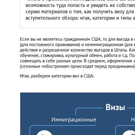
Литва
возможность туда попасть и увидеть их собств
серию материалов о том, как получить визу дл
вступительного обзора: итак, категории и типы
Мальта
Польша
Если вы не являетесь гражданином США, то для въезда в
(для постоянного проживания) и неиммиграционная (для в
действия и разрешенное количество въездов в Штаты. Ка
Португалия
обучение, стажировка, культурный обмен, работа и т.д. П
совмещать в себе разные цели. В среднем, оформление а
(сезонные «обострения» происходят перед праздниками)
Россия
Итак, разберем категории виз в США:
Словакия
Словения
США
Таиланд