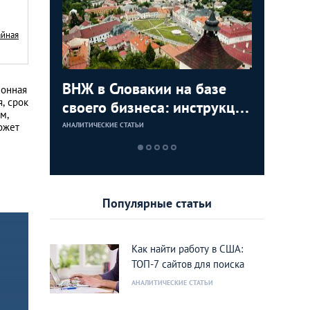
айная
с в
ВНЖ в Словакии на базе
Деньги л
Зарплат
Виза в К
ионная
, срок
ура для
своего бизнеса: инструкция
тайских
выгодно
переехат
м,
для граждан СНГ
столице
кленово
может
АНАЛИТИЧЕСКИЕ СТАТЬИ
АНАЛИТИЧЕСКИЕ 
АНАЛИТИЧЕСКИЕ 
АНАЛИТИЧЕСКИЕ 
Популярные статьи
Как найти работу в США:
ТОП-7 сайтов для поиска
АНАЛИТИЧЕСКИЕ СТАТЬИ