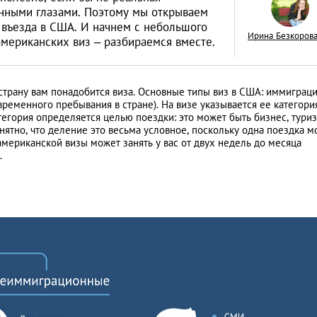
енными глазами. Поэтому мы открываем
я въезда в США. И начнем с небольшого
Ирина Безкоров
 американских виз – разбираемся вместе.
Как открыть бизне
 страну вам понадобится виза. Основные типы виз в США: иммиграц
ременного пребывания в стране). На визе указывается ее категория
Словакии: процед
тегория определяется целью поездки: это может быть бизнес, туриз
иностранцев
онятно, что деление это весьма условное, поскольку одна поездка 
АНАЛИТИЧЕСКИЕ СТАТЬИ
мериканской визы может занять у вас от двух недель до месяца
.