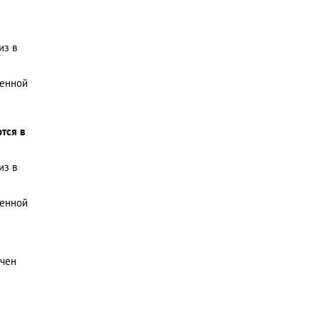
из в
венной
ются в
из в
венной
ичен