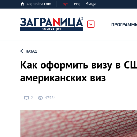
zagranitsa.com
рус
eng
ข้อมูล
ПРОГРАММ
Loading...
НАЗАД
Как оформить визу в СШ
американских виз
Все страны
2
47584
Болгария
Великобритания