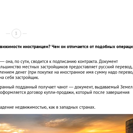
3
движимости иностранцем? Чем он отличается от подобных операци
— она, по сути, сводится к подписанию контракта. Документ
ольшинство местных застройщиков предоставляет русский перевод,
ением денег (при покупке на иностранное имя сумму надо перево
 на себя застройщик.
странный подданный получает чанот ― документ, выдаваемый Земе
 оформляется договор купли-продажи, который после завершения
ладение недвижимостью, как в западных странах.