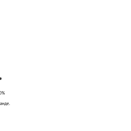
е
00%
анде.