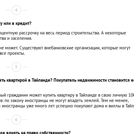
4
у или в кредит?
центную рассрочку на весь период строительства. А некоторые
тва и заселения.
не может. Существуют внебанковские организации, которые могут
все проекты.
5
еть квартирой в Тайланде? Покупатель недвижимости становится е
ый гражданин может купить квартиру в Тайланде в свою личную 1
: по закону иностранцы не могут владеть землей. Тем не менее,
иностранцы уже много лет успешно покупают дома и виллы в Тайл
6
де влиять на право собственности?