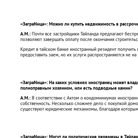
«ЗаграNица»: Можно ли купить недвижимость в рассрочк
А.М.:
Почти все застройщики Тайланда предлагают беспро
позволяют завершать оплату после окончания строительс
Кредит в тайском банке иностранный резидент получить 
предоставить заем, но их услуги распространяются не на 
«ЗаграNица»: На каких условиях иностранец может влад
полноправным хозяином, или есть подводные камни?
А.М.:
В соответствии с Актом о кондоминиумах иностранн
собственность. Несколько сложнее дело с покупкой домов
существуют юридические механизмы, благодаря которым 
«ЗаграNица»: Могут ли политические перемены в Тайлан