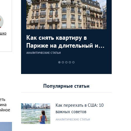
ашко
я
Как снять квартиру в
Как куп
Недвижи
Аренда 
:
Париже на длительный или
США: по
как купи
Лондоне
тором по
короткий срок
инструкц
моря и з
АНАЛИТИЧЕСКИЕ СТАТЬИ
АНАЛИТИЧЕСКИЕ 
АНАЛИТИЧЕСКИЕ 
АНАЛИТИЧЕСКИЕ 
ижимости
дом или
rank
Калифо
Популярные статьи
еть
нина
Как переехать в США: 10
ойное
важных советов
АНАЛИТИЧЕСКИЕ СТАТЬИ