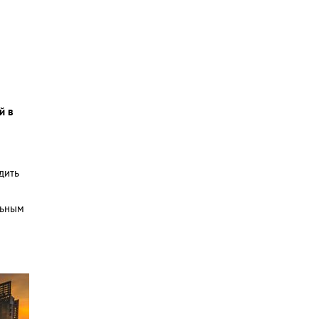
й в
дить
льным