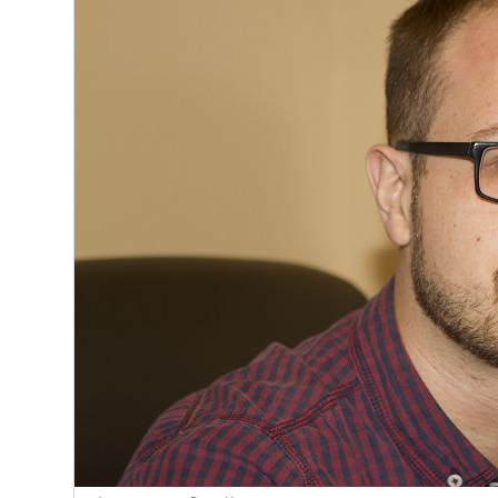
Афины
Киев
Лондон
Лос-Анджелес
Москва
Париж
Паттайя
Пхукет