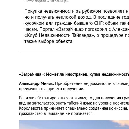
Фото: портал «ЗаграNица»
Санкт-Петербург
Покупка недвижимости за рубежом позволяет н
но и получать неплохой доход. В последние го
кусочком для граждан бывшего СНГ: объем таких
часам. Портал «ЗаграNица» поговорил с Алекс
«Клуб Недвижимости Тайланда», о процедуре по
также выборе объекта
«ЗаграNица»: Может ли иностранец, купив недвижимость
Александр Минак:
Приобретение недвижимости в Тайланд
преимущества при его получении.
Если же абстрагироваться от жилья, то для получения гр
вид на жительство, знать тайский язык на уровне носите
Королевства принимает специально созданная комиссия. 
гражданство в Тайланде не признается.