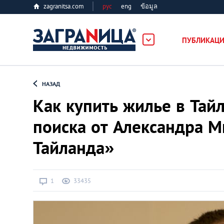
zagranitsa.com
рус
eng
ข้อมูล
ость
ПУБЛИКАЦ
Loading...
НАЗАД
Как купить жилье в Тай
поиска от Александра 
Тайланда»
Все города
Алматы
1
33435
Астана