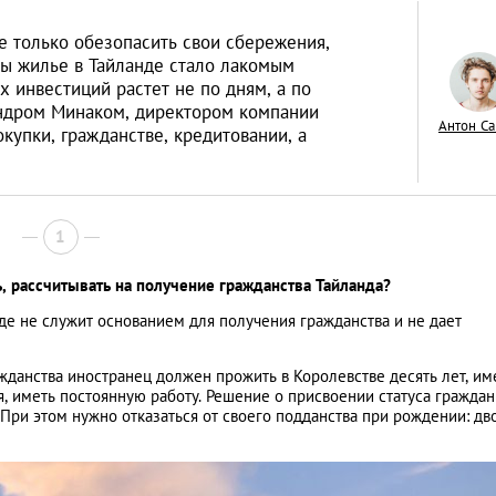
е только обезопасить свои сбережения,
ды жилье в Тайланде стало лакомым
 инвестиций растет не по дням, а по
андром Минаком, директором компании
Антон С
купки, гражданстве, кредитовании, а
«Тихая гавань» дл
русских капиталов
интервью с дирек
АНАЛИТИЧЕСКИЕ СТАТЬИ
зарубежной недв
1
компании Knight F
, рассчитывать на получение гражданства Тайланда?
е не служит основанием для получения гражданства и не дает
ажданства иностранец должен прожить в Королевстве десять лет, им
ля, иметь постоянную работу. Решение о присвоении статуса гражда
При этом нужно отказаться от своего подданства при рождении: дв