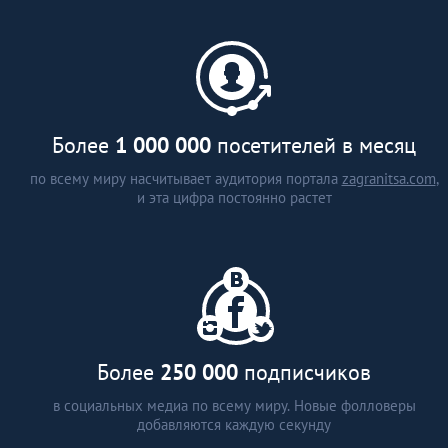
каталог застройщиков и
агентств недвижимости (более
15 стран)
аналитические статьи
интервью с экспертами
Более
1 000 000
посетителей в месяц
по всему миру насчитывает аудитория портала
zagranitsa.com
,
и эта цифра постоянно растет
Более
250 000
подписчиков
в социальных медиа по всему миру. Новые фолловеры
добавляются каждую секунду