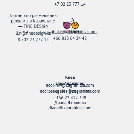
+7 02 23 777 14
Партнер по размещению
рекламы в Казахстане
Пхукет
—
FINE DESIGN
acc.phuket@zagranitsa.com
li.n@finedesign.kz
+66 818 64 24 42
8 702 23 777 14
Киев
Лос-Анджелес
acc.kiev@zagranitsa.com
acc.losangeles@zagranitsa.com
+38 093 578 07 69
+156 22 412 398
Диана Яковлева
diana@zagranitsa.com
+38 095 158 52 20