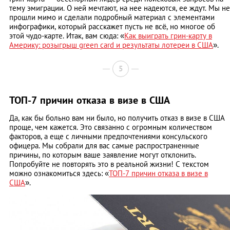
тему эмиграции. О ней мечтают, на нее надеются, ее ждут. Мы не
прошли мимо и сделали подробный материал с элементами
инфографики, который расскажет пусть не всё, но многое об
этой чудо-карте. Итак, вам сюда: «
Как выиграть грин-карту в
Америку: розыгрыш green card и результаты лотереи в США
».
5
ТОП-7 причин отказа в визе в США
Да, как бы больно вам ни было, но получить отказ в визе в США
проще, чем кажется. Это связанно с огромным количеством
факторов, а еще с личными предпочтениями консульского
офицера. Мы собрали для вас самые распространенные
причины, по которым ваше заявление могут отклонить.
Попробуйте не повторять это в реальной жизни! С текстом
можно ознакомиться здесь: «
ТОП-7 причин отказа в визе в
США
».