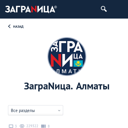
НАЗАД
ЗаграNица. Алматы
Все разделы
229322
3
8