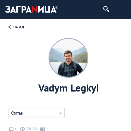
НАЗАД
Vadym Legkyi
Статьи
39154
0
1