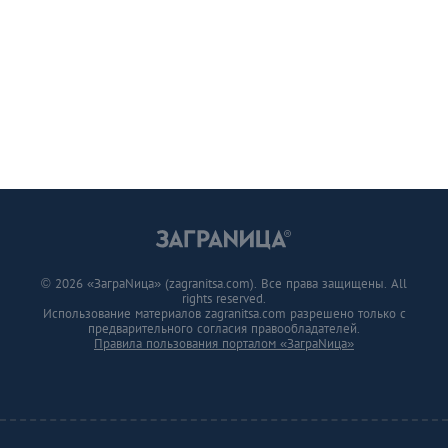
© 2026 «ЗаграNица» (zagranitsa.com). Все права защищены. All
rights reserved.
Использование материалов zagranitsa.com разрешено только с
предварительного согласия правообладателей.
Правила пользования порталом «ЗаграNица»