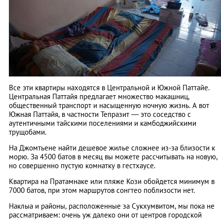
Все эти квартиры находятся в Центральной и Южной Паттайе.
Центральная Паттайя предлагает множество макашниц,
общественный транспорт и насыщенную ночную жизнь. А вот
Южная Паттайя, в частности Тепразит ― это соседство с
аутентичными тайскими поселениями и камбоджийскими
трущобами.
На Джомтьене найти дешевое жилье сложнее из-за близости к
морю. За 4500 батов в месяц вы можете рассчитывать на новую,
но совершенно пустую комнатку в гестхаусе.
Квартира на Пратамнаке или пляже Кози обойдется минимум в
7000 батов, при этом маршрутов сонгтео поблизости нет.
Наклыа и районы, расположенные за Сукхумвитом, мы пока не
рассматриваем: очень уж далеко они от центров городской