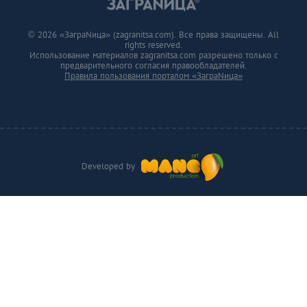
© 2026 «ЗаграNица» (zagranitsa.com). Все права защищены. All
rights reserved.
Использование материалов zagranitsa.com разрешено только с
предварительного согласия правообладателей.
Правила пользования порталом «ЗаграNица»
Developed by