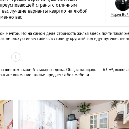
а преуспевающей страны с отличным
 вас лучшие варианты квартир на любой
Мария Вой
именно вас!
й мечтой. Но на самом деле стоимость жилья здесь почти такая же,
«Тихая гавань» дл
как неплохую инвестицию: в столицу круглый год едут путешествен
русских капиталов
интервью с дирек
АНАЛИТИЧЕСКИЕ СТАТЬИ
1
зарубежной недв
компании Knight F
 на шестом этаже 6-этажного дома. Общая площадь ― 63 м², включа
братите внимание: жилье продается без мебели.