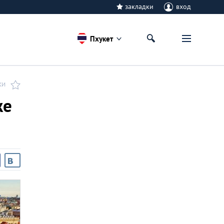
закладки
вход
Пхукет
КИ
же