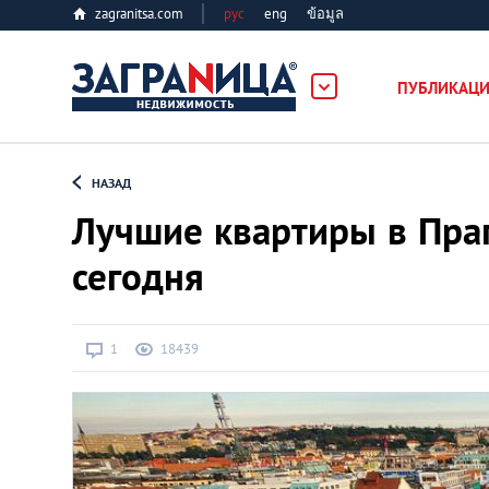
zagranitsa.com
рус
eng
ข้อมูล
ость
ПУБЛИКАЦ
Loading...
НАЗАД
Лучшие квартиры в Пра
сегодня
Все города
1
18439
Алматы
Астана