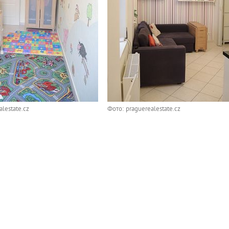
lestate.cz
Фото: praguerealestate.cz