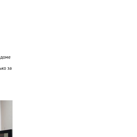
 доме
ько за