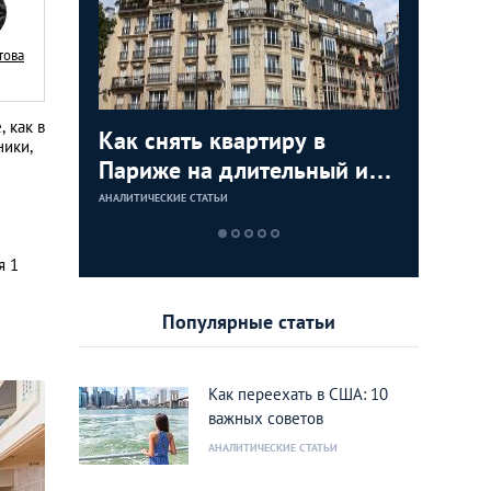
това
 как в
я
Как снять квартиру в
Как куп
Недвижи
Аренда 
ники,
:
Париже на длительный или
США: по
как купи
Лондоне
тором по
короткий срок
инструкц
моря и з
АНАЛИТИЧЕСКИЕ СТАТЬИ
АНАЛИТИЧЕСКИЕ 
АНАЛИТИЧЕСКИЕ 
АНАЛИТИЧЕСКИЕ 
ижимости
дом или
rank
Калифо
я 1
Популярные статьи
Как переехать в США: 10
важных советов
АНАЛИТИЧЕСКИЕ СТАТЬИ