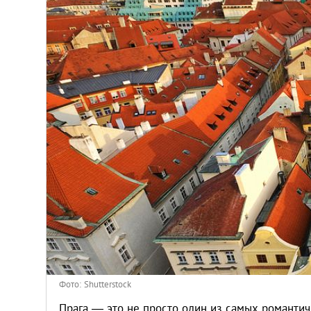
Афины
Киев
Лондон
Лос-Анджелес
Москва
Париж
Паттайя
Пхукет
Фото: Shutterstock
Прага ― это не просто один из самых романтич