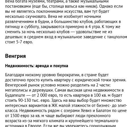
Вена богата музеями, театрами, а также музыкальными
постановками (еще бы, столица вальса как-никак). Однако если
вы не являетесь поклонниками искусства, вам тут будет
несколько скучновато. Вена не изобилует ночными
развлечениями в будни, а большинство клубов, работающих в
пятницу и субботу, закрываются примерно в 4 утра. К тому же
сменить за ночь несколько клубов — удовольствие не из
дешевых: в среднем вход в музыкальное заведение с танцполо
стоит 5-7 евро.
Венгрия
Недвижимость: аренда и покупка
Благодаря низкому уровню бюрократии, в стране будет
достаточно просто купить квартиру с юридической точки зрения.
Венгерский рынок условно можно разделить на 2 части:
мегаполисы и деревушки. Самая высокая цена недвижимости в
Будапеште — от 2 000 евро, то есть квартира в 100 кв. м будет
стоить 90-130 тыс. евро. Здесь на ваш выбор будет множество
интересных вариантов в ЖК малой этажности от бизнес- до элит-
класса. Недвижимость рядом с озерами Хевиз и Балатон по цене
от 1500 евро за кв. м чаще выбирают люди преклонного
возраста из-за мягкого климата и крупнейшего термального
источника в Европе. Если же вы увлекаетесь горнолыжным