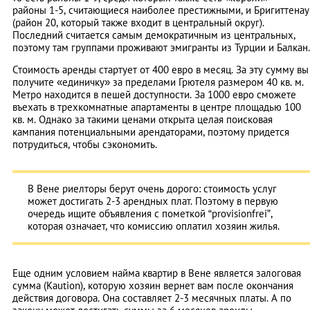
районы 1-5, считающиеся наиболее престижными, и Бригиттенау
(район 20, который также входит в центральный округ).
Последний считается самым демократичным из центральных,
поэтому там группами проживают эмигранты из Турции и Балкан.
Стоимость аренды стартует от 400 евро в месяц. За эту сумму вы
получите «единичку» за пределами Грютеля размером 40 кв. м.
Метро находится в пешей доступности. За 1000 евро сможете
въехать в трехкомнатные апартаменты в центре площадью 100
кв. м. Однако за такими ценами открыта целая поисковая
кампания потенциальными арендаторами, поэтому придется
потрудиться, чтобы сэкономить.
В Вене риелторы берут очень дорого: стоимость услуг
может достигать 2-3 арендных плат. Поэтому в первую
очередь ищите объявления с пометкой “provisionfrei”,
которая означает, что комиссию оплатил хозяин жилья.
Еще одним условием найма квартир в Вене является залоговая
сумма (Kaution), которую хозяин вернет вам после окончания
действия договора. Она составляет 2-3 месячных платы. А по