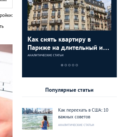
ройки:
ть
я
Как снять квартиру в
Как куп
Недвижи
Аренда 
:
Париже на длительный или
США: по
как купи
Лондоне
тором по
короткий срок
инструкц
моря и з
АНАЛИТИЧЕСКИЕ СТАТЬИ
АНАЛИТИЧЕСКИЕ 
АНАЛИТИЧЕСКИЕ 
АНАЛИТИЧЕСКИЕ 
ижимости
дом или
rank
Калифо
Популярные статьи
Как переехать в США: 10
важных советов
АНАЛИТИЧЕСКИЕ СТАТЬИ