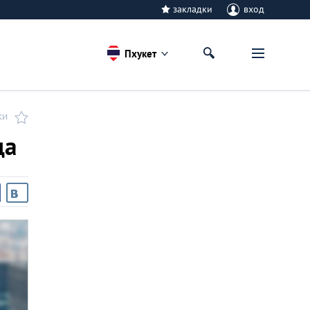
закладки
вход
Пхукет
КИ
да