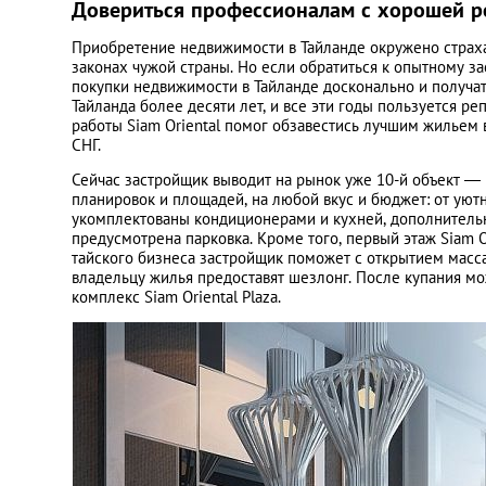
Довериться профессионалам с хорошей р
Приобретение недвижимости в Тайланде окружено страхам
законах чужой страны. Но если обратиться к опытному з
покупки недвижимости в Тайланде досконально и получать
Тайланда более десяти лет, и все эти годы пользуется р
работы Siam Oriental помог обзавестись лучшим жильем
СНГ.
Сейчас застройщик выводит на рынок уже 10-й объект — к
планировок и площадей, на любой вкус и бюджет: от уют
укомплектованы кондиционерами и кухней, дополнительн
предусмотрена парковка. Кроме того, первый этаж Siam O
тайского бизнеса застройщик поможет с открытием масса
владельцу жилья предоставят шезлонг. После купания мо
комплекс Siam Oriental Plaza.