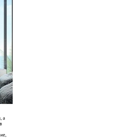
, а
в
ие,