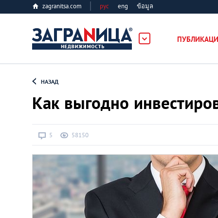
zagranitsa.com
рус
eng
ข้อมูล
ость
ПУБЛИКАЦ
Loading...
НАЗАД
Как выгодно инвестиро
5
58150
Все города
Алматы
Астана