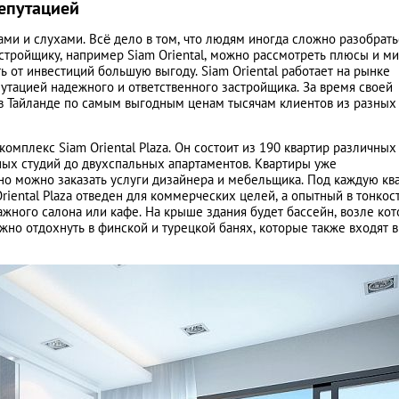
епутацией
и и слухами. Всё дело в том, что людям иногда сложно разобрать
астройщику, например Siam Oriental, можно рассмотреть плюсы и м
 от инвестиций большую выгоду. Siam Oriental работает на рынке
епутацией надежного и ответственного застройщика. За время своей
 в Тайланде по самым выгодным ценам тысячам клиентов из разных
омплекс Siam Oriental Plaza. Он состоит из 190 квартир различных
ных студий до двухспальных апартаментов. Квартиры уже
о можно заказать услуги дизайнера и мебельщика. Под каждую кв
riental Plaza отведен для коммерческих целей, а опытный в тонкос
жного салона или кафе. На крыше здания будет бассейн, возле кот
жно отдохнуть в финской и турецкой банях, которые также входят в