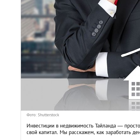
Афины
Киев
Лондон
Лос-Анджелес
Москва
Париж
Паттайя
Фото: Shutterstock
Пхукет
Инвестиции в недвижимость Тайланда — прост
свой капитал. Мы расскажем, как заработать де