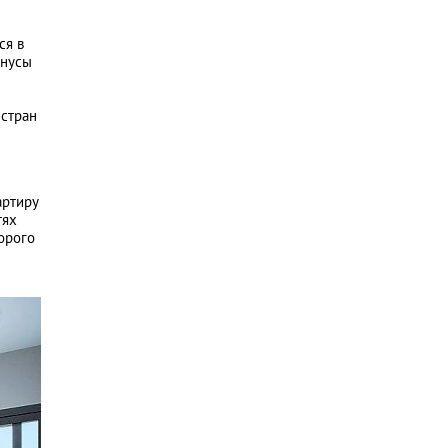
ся в
инусы
 стран
артиру
тях
орого