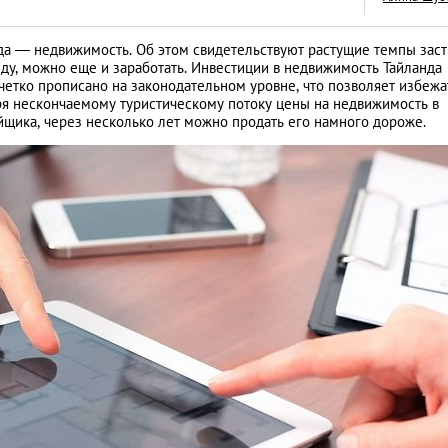
а — недвижимость. Об этом свидетельствуют растущие темпы заст
нду, можно еще и заработать. Инвестиции в недвижимость Тайланда
етко прописано на законодательном уровне, что позволяет избежа
ря нескончаемому туристическому потоку цены на недвижимость в
ойщика, через несколько лет можно продать его намного дороже.
«Тихая гавань» дл
русских капиталов
интервью с дирек
АНАЛИТИЧЕСКИЕ СТАТЬИ
зарубежной недв
компании Knight F