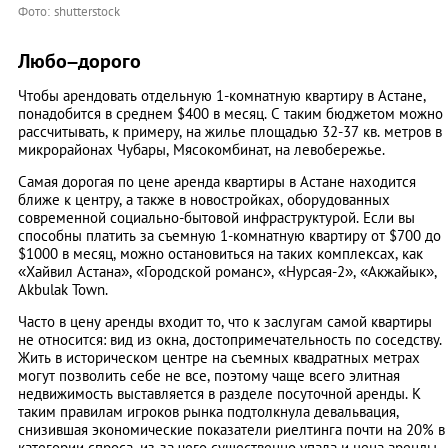
Фото: shutterstock
Любо–дорого
Чтобы арендовать отдельную 1-комнатную квартиру в Астане,
понадобится в среднем $400 в месяц. С таким бюджетом можно
рассчитывать, к примеру, на жилье площадью 32-37 кв. метров в
микрорайонах Чубары, Мясокомбинат, на левобережье.
Самая дорогая по цене аренда квартиры в Астане находится
ближе к центру, а также в новостройках, оборудованных
современной социально-бытовой инфраструктурой. Если вы
способны платить за съемную 1-комнатную квартиру от $700 до
$1000 в месяц, можно остановиться на таких комплексах, как
«Хайвил Астана», «Городской романс», «Нурсая-2», «Акжайык»,
Akbulak Town.
Часто в цену аренды входит то, что к заслугам самой квартиры
не относится: вид из окна, достопримечательность по соседству.
Жить в историческом центре на съемных квадратных метрах
могут позволить себе не все, поэтому чаще всего элитная
недвижимость выставляется в разделе посуточной аренды. К
таким правилам игроков рынка подтолкнула девальвация,
снизившая экономические показатели риелтинга почти на 20% в
категории спроса, из-за чего существенно упала и цена аренды.