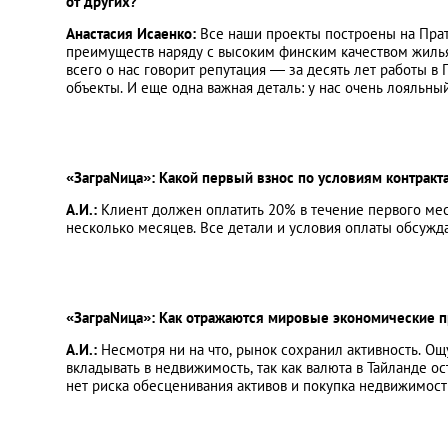
от других?
Анастасия Исаенко:
Все наши проекты построены на Прат
преимуществ наряду с высоким финским качеством жилья.
всего о нас говорит репутация — за десять лет работы в
объекты. И еще одна важная деталь: у нас очень лояльны
«ЗаграNица»: Какой первый взнос по условиям контракт
А.И.:
Клиент должен оплатить 20% в течение первого мес
несколько месяцев. Все детали и условия оплаты обсужд
«ЗаграNица»: Как отражаются мировые экономические 
А.И.:
Несмотря ни на что, рынок сохранил активность. 
вкладывать в недвижимость, так как валюта в Тайланде ос
нет риска обесценивания активов и покупка недвижимос