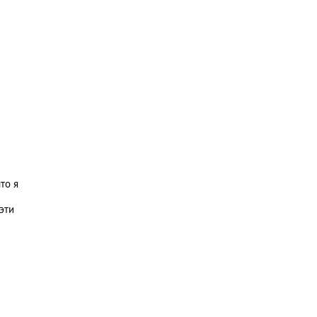
то я
эти