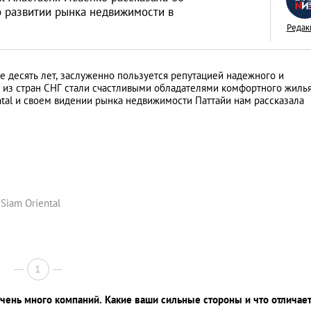
о развитии рынка недвижимости в
Редак
е десять лет, заслуженно пользуется репутацией надежного и
«Тихая гавань» дл
 из стран СНГ стали счастливыми обладателями комфортного жилья
ntal и своем видении рынка недвижимости Паттайи нам рассказала
русских капиталов
интервью с дирек
АНАЛИТИЧЕСКИЕ СТАТЬИ
зарубежной недв
компании Knight F
Siam Oriental
1
чень много компаний. Какие ваши сильные стороны и что отличает