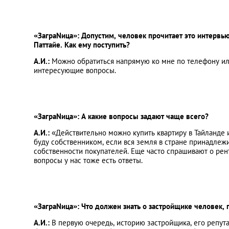
«ЗаграNица»: Допустим, человек прочитает это интервью
Паттайе. Как ему поступить?
А.И.:
Можно обратиться напрямую ко мне по телефону или
интересующие вопросы.
«ЗаграNица»: А какие вопросы задают чаще всего?
А.И.:
«Действительно можно купить квартиру в Тайланде и
буду собственником, если вся земля в стране принадлеж
собственности покупателей. Еще часто спрашивают о рен
вопросы у нас тоже есть ответы.
«ЗаграNица»: Что должен знать о застройщике человек,
А.И.:
В первую очередь, историю застройщика, его репута