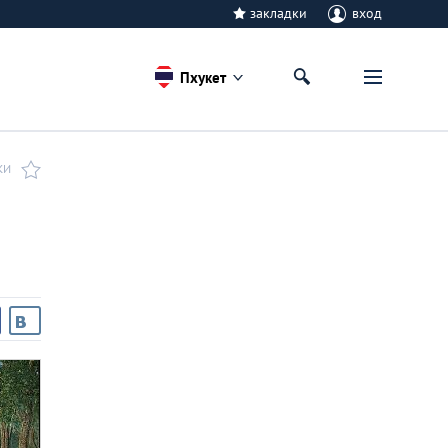
закладки
вход
Пхукет
КИ