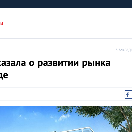
ИИ
В ЗАКЛАД
казала о развитии рынка
де