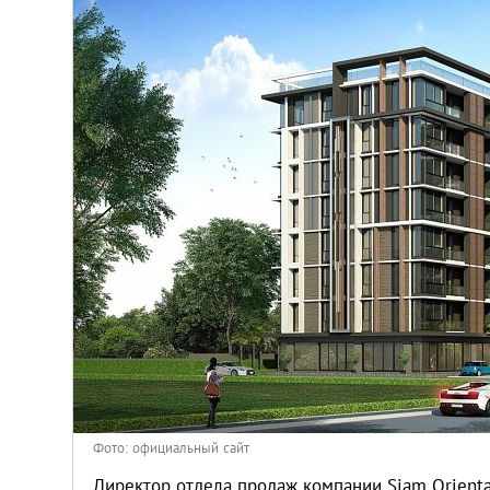
Афины
Киев
Лондон
Лос-Анджелес
Москва
Париж
Паттайя
Пхукет
Фото: официальный сайт
Директор отдела продаж компании Siam Orienta