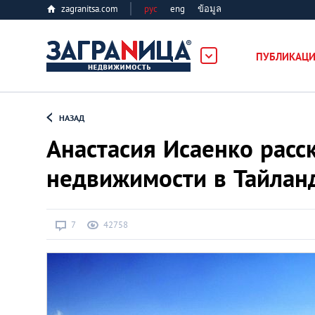
zagranitsa.com
рус
eng
ข้อมูล
ость
ПУБЛИКАЦ
Loading...
НАЗАД
Анастасия Исаенко расс
недвижимости в Тайлан
Все города
7
42758
Алматы
Астана