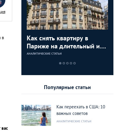
ция
я
Как снять квартиру в
Как куп
Недвижи
Аренда 
 в
:
Париже на длительный или
США: по
как купи
Лондоне
тором по
короткий срок
инструкц
моря и з
АНАЛИТИЧЕСКИЕ СТАТЬИ
АНАЛИТИЧЕСКИЕ 
АНАЛИТИЧЕСКИЕ 
АНАЛИТИЧЕСКИЕ 
ижимости
дом или
rank
Калифо
Популярные статьи
Как переехать в США: 10
важных советов
АНАЛИТИЧЕСКИЕ СТАТЬИ
 вас