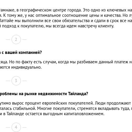
амнаке, в географическом центре города. Это одно из ключевых н
 К тому же, у нас оптимальное соотношение цены и качества. Но 
 Паттайе мы выполнили все свои обязательства и сдали в срок все н
й подход к покупателю, мы всегда идем навстречу клиенту.
2
а с вашей компанией?
яца. Но по факту есть случаи, когда мы разбиваем данный платеж н
аются индивидуально.
3
проблемы на рынке недвижимости Тайланда?
Ощутимо вырос процент европейских покупателей. Люди продолжают
талась стабильной. Многие покупатели, стремятся вкладывать туда, 
ти в Тайланде остается выгодным капиталовложением.
4